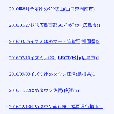
・
2016年8月予定ゆめﾀｳﾝ徳山(山口県周南市)
・
2016/01/27ｲｽﾞﾐ広島西部SCﾌﾟﾛｼﾞｪｸﾄ(広島市)1
・
2016/03/25イズミゆめマート筑紫野(福岡県)2
・
2016/07/10イズミ,ｶｲﾝｽﾞ,
LECT(ﾚｸﾄ)
(広島市)1
・
2016/09/03イズミゆめタウン江津(島根県)1
・
2016/11/22ゆめタウン佐賀(佐賀市)
・
2016/12/13ゆめタウン南行橋（福岡県行橋市）