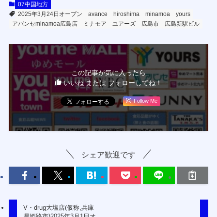
07中国地方
2025年3月24日オープン
avance
hiroshima
minamoa
yours
アバンセminamoa広島店
ミナモア
ユアーズ
広島市
広島新駅ビル
この記事が気に入ったら
いいね または フォローしてね！
Follow Me
シェア歓迎です
V・drug大塩店(仮称,兵庫
県姫路市)2025年3月1日オ