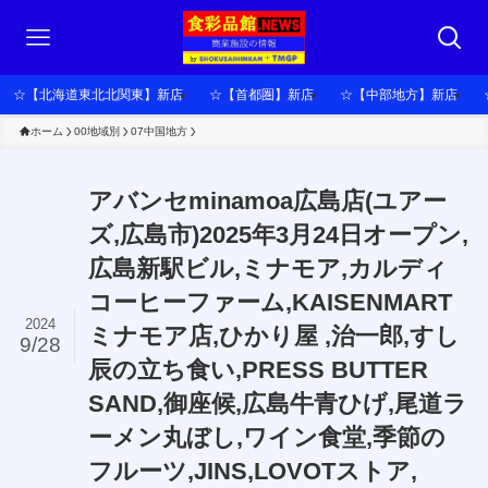
☆【北海道東北北関東】新店
☆【首都圏】新店
☆【中部地方】新店
ホーム
00地域別
07中国地方
アバンセminamoa広島店(ユアー
ズ,広島市)2025年3月24日オープン,
広島新駅ビル,ミナモア,カルディ
コーヒーファーム,KAISENMART
2024
ミナモア店,ひかり屋 ,治一郎,すし
9/28
辰の立ち食い,PRESS BUTTER
SAND,御座候,広島牛青ひげ,尾道ラ
ーメン丸ぼし,ワイン食堂,季節の
フルーツ,JINS,LOVOTストア,