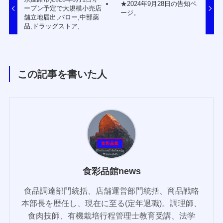
★2024年9月28日の告知ペ
ープン予定で大規模小売店
ージ。
舗立地届出,バロー,中部薬
品,ドラッグストア,
この記事を書いた人
食彩品館news
食品調達部門統括、店舗運営部門統括、商品戦略
本部長を歴任し、現在に至る(定年退職)。調理師、
食肉技師、有機栽培行程管理士教育受講、法学