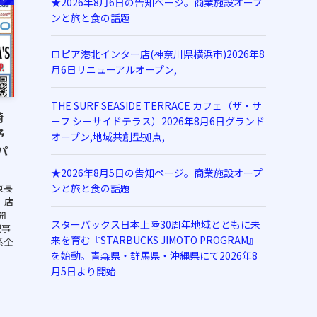
★2026年8月6日の告知ページ。商業施設オープ
ンと旅と食の話題
ロピア港北インター店(神奈川県横浜市)2026年8
月6日リニューアルオープン,
THE SURF SEASIDE TERRACE カフェ（ザ・サ
崎
ーフ シーサイドテラス）2026年8月6日グランド
予
オープン,地域共創型拠点,
パ
★2026年8月5日の告知ページ。商業施設オープ
東長
ンと旅と食の話題
 店
開
スターバックス日本上陸30周年地域とともに未
記事
来を育む『STARBUCKS JIMOTO PROGRAM』
系企
を始動。青森県・群馬県・沖縄県にて2026年8
月5日より開始