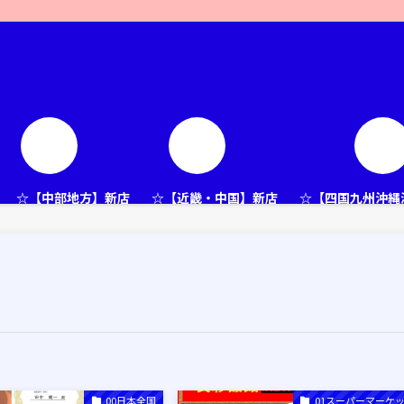
☆【中部地方】新店
☆【近畿・中国】新店
☆【四国九州沖縄
00日本全国
01スーパーマーケ