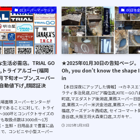
01スーパーマーケット
00日本
生活必需店。TRIAL GO
★2025年01月30日の告知ページ。
,トライアルゴー(福岡
Oh, you don’t know the shape 
年3月下旬オープン,スーパー
in
自動値下げ,顔認証決
【本日深夜にアップした情報】→カネスエ
ラティ多治見店,ロピア福住店,KITE－GO八
町店,マエダストア後潟店,業務スーパー日
場面積 スーパーセンターが
店,業務スーパー米沢金池店,業務スーパー 
00坪であることに対して、トライ
福店,ケーズデンキ西成店, セイコーマート
坪〜300坪とコンパクトサイズの
造谷店,大阪王将大森東口店,スガキヤ...
も取扱点数は3000点〜1万
総菜・生鮮・日用品まで豊富に品
2025年1月30日
とで、コンビニや小型スーパー