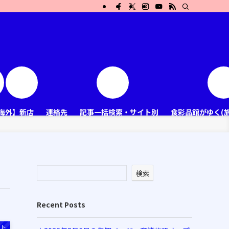
海外】新店
連絡先
記事一括検索・サイト別
食彩品館がゆく(
検索
Recent Posts
ット