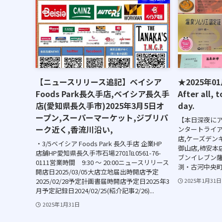
【ニュースリリース追記】ベイシア
★2025年
Foods Park長久手店,ベイシア長久手
After all, 
店(愛知県長久手市)2025年3月5日オ
day.
ープン,スーパーマーケット,ジブリパ
【本日深夜に
ーク近く,香流川沿い,
ンタートライア
店,ケーズデン
・3/5ベイシア Foods Park 長久手店 企業HP
御山店,柿安本
店舗HP愛知県長久手市石場2701℡0561-76-
ブンイレブン
0111営業時間 9:30 ～ 20:00ニュースリリース
渕・古河中央町
開店日2025/03/05大店立地届出時開店予定
2025/02/28予定計画書届時開店予定日2025年3
2025年1月31日
月予定記録日2024/02/25(紹介記事2/26)...
2025年1月31日