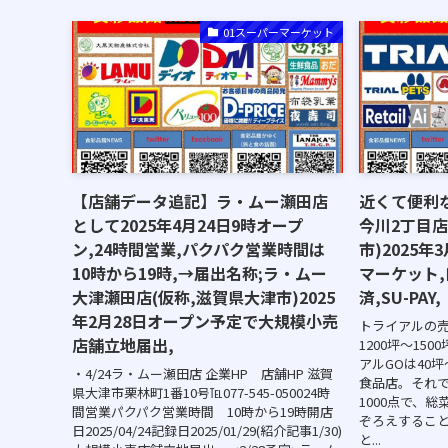
01スーパーマーケット
【店舗データ追記】ラ・ムー瀬田店
近くて便利な
として2025年4月24日9時オープ
今川2丁目店
ン,24時間営業,パクパク営業時間は
市)2025
10時から19時,→届出名称;ラ・ムー
マーケット,
大津瀬田店(仮称,滋賀県大津市)2025
済,SU-PAY,
年2月28日オープン予定で大規模小売
トライアルの売
店舗立地届出,
1200坪〜15
アルGOは40
・4/24ラ・ムー瀬田店 企業HP 店舗HP 滋賀
食品店。それで
県大津市栗林町1番10号℡077-545-050024時
1000点で、
間営業パクパク営業時間 10時から19時開店
ぞろえするこ
日2025/04/24記録日2025/01/29(紹介記事1/30)
と...