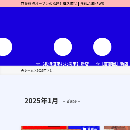
商業施設オープンの話題と購入商品 | 食彩品館NEWS
☆【北海道東北北関東】新店
☆【首都圏】新店
ホーム
2025年
1月
2025年1月
– date –
愛知県