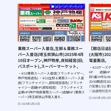
01スーパーマーケット
業務スーパー入曽店,生鮮＆業務スー
【開店日追
パー入曽店(埼玉県狭山市)2025年4月
(大阪市)20
10日オープン,神戸物産,良知経営(旧;
電量販店,
パスポート),スーパーマーケット,
・4/10ケーズ
HP 店舗HP
・4/10業務スーパー入曽店(フランチャイザー,
目5番34号℡06-
神戸物産店名) ・4/10生鮮＆業務スーパー入曽
20:00開店日202
店(フランチャイジー,良知経営店名) フランチ
介記事1/31) 
ャイジー店舗HP(良知経営) フランチャイズ
◇出店地付近の
企業HP(神戸物産業務スーパー)店舗HP (業務ス
ーパー)埼玉県狭山市南入曽６...
2025年1月31日
2025年1月31日