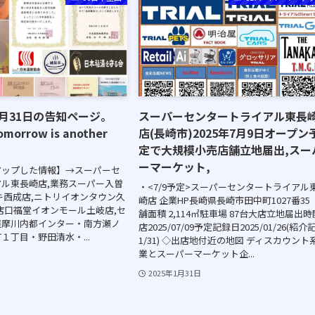
01月31日の告知ページ。
スーパーセンタートライアル東長
tomorrow is another
店(長崎市)2025年7月9日オープン
定で大規模小売店舗立地届出,スー
ーマーケット,
アップした情報】→スーパーセ
ル東長崎店,業務スーパー入曽
・<7/9予定>スーパーセンタートライアル
キ西成店,ニトリイオンタウン久
崎店 企業HP長崎県長崎市田中町1027番35
店口福堂イオンモール土岐店,セ
舗面積 2,114㎡駐車場 87台大店立地届出時
薩摩川内都インター・南方瀬ノ
店2025/07/09予定記録日2025/01/26(紹介
１丁目・野田清水・...
1/31) ◇出店地付近の地図 ディスカウント
業とスーパーマーケット企...
2025年1月31日