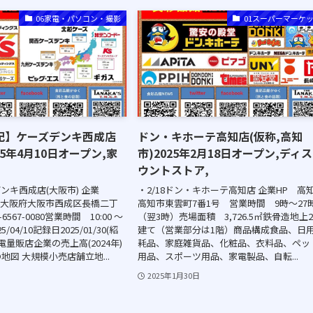
06家電・パソコン・撮影
01スーパーマーケ
記】ケーズデンキ西成店
ドン・キホーテ高知店(仮称,高知
25年4月10日オープン,家
市)2025年2月18日オープン,ディ
ウントストア,
デンキ西成店(大阪市) 企業
・2/18ドン・キホーテ高知店 企業HP 高
 大阪府大阪市西成区長橋二丁
高知市東雲町7番1号 営業時間 9時～27
6567-0080営業時間 10:00 ～
（翌3時）売場面積 3,726.5㎡鉄骨造地上
5/04/10記録日2025/01/30(紹
建て（営業部分は1階）商品構成食品、日
家電量販店企業の売上高(2024年)
耗品、家庭雑貨品、化粧品、衣料品、ペッ
地図 大規模小売店舗立地...
用品、スポーツ用品、家電製品、自転...
2025年1月30日