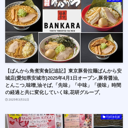
【ばんから角煮実食記追記】東京豚骨拉麺ばんから安
城店(愛知県安城市)2025年4月1日オープン,豚骨醤油,
とんこつ,味噌,油そば,「先味」「中味」「後味」時間
の経過と共に変化していく味,花研グループ,
2025年3月31日
00日本全国