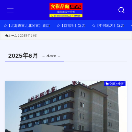
☆【北海道東北北関東】新店
☆【首都圏】新店
☆【中部地方】新店
ホーム
2025年
6月
2025年6月
– date –
00日本全国