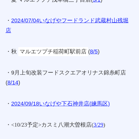
・
2024/07/04いなげやフードランド武蔵村山残堀
店
・秋
マルエツプチ稲荷町駅前店
(
8/5
)
・9月上旬改装フードスクエアオリナス錦糸町店
(
8/14
)
・
2024/09/18いなげや下石神井店(練馬区)
・<10/23予定>カスミ八潮大曽根店(
3/29
)