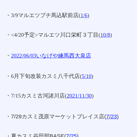
・3/9マルエツプチ馬込駅前店(
1/6
)
・<4/20予定>マルエツ川口栄町３丁目(
10/8
)
・
2022/06/03いなげや練馬西大泉店
・6月下旬改装カスミ八千代店(
5/10
)
・7/15カスミ古河諸川店(
2021/11/30
)
・7/29カスミ茂原マーケットプレイス店(
7/23
)
・夏カスミ谷田部BASE(
7/25
)