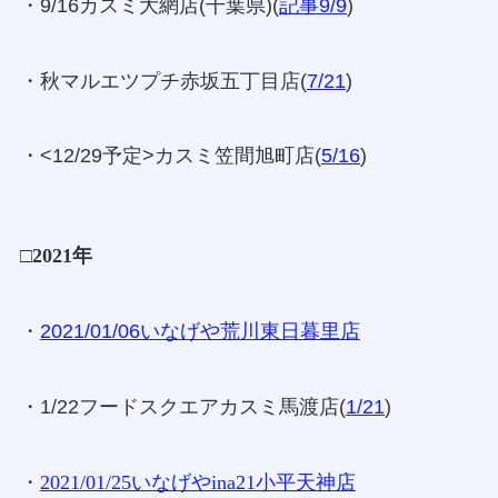
・9/16カスミ大網店(千葉県)(
記事9/9
)
・秋マルエツプチ赤坂五丁目店(
7/21
)
・<12/29予定>カスミ笠間旭町店(
5/16
)
□2021年
・
2021/01/06いなげや荒川東日暮里店
・1/22フードスクエアカスミ馬渡店(
1/21
)
・
2021/01/25いなげやina21小平天神店