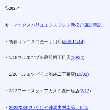
◇
2023年
★・
マックスバリュエクスプレス新松戸店訪問記
・初春リンコス白金一丁目店(
記事11/14
)
・1/18マルエツプチ蔵前四丁目店(
10/24
)
・1/26
マルエツプチ上池袋二丁目店(
10/31
)
・2/13フードスクエアカスミ友部旭店(
2/13
)
・
2023/03/02いなげや練馬中村南第二ビル