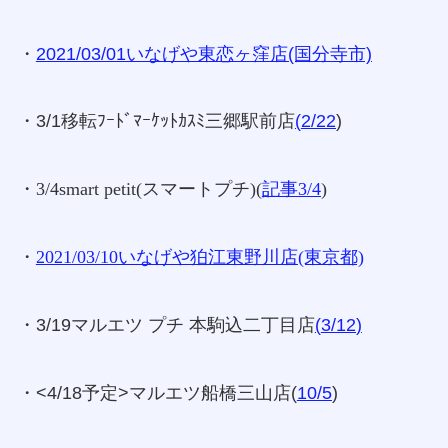
・
2021/03/01いなげや東恋ヶ窪店(国分寺市)
・3/1移転ﾌｰﾄﾞﾏｰｹｯﾄｶｽﾐ三郷駅前店
(
2/22
)
・3/4smart petit(スマートプチ)(
記事3/4
)
・
2021/03/10いなげや狛江東野川店(東京都)
・3/19マルエツ プチ 本駒込二丁目店
(
3/12
)
・<4/18予定>マルエツ船橋三山店(
10/5
)