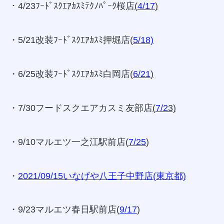
・4/23ﾌｰﾄﾞｽｸｴｱｶｽﾐﾃｸﾉﾊﾟｰｸ桜店
(
4/17
)
・5/21改装ﾌｰﾄﾞｽｸｴｱｶｽﾐ押堀店(
5/18)
・6/25改装ﾌｰﾄﾞｽｸｴｱｶｽﾐ白岡店(
6/21
)
・7/30フードスクエアカスミ友部店
(
7/2
3)
・9/10マルエツ一之江駅前店(
7/25
)
・
2021/09/15いなげや八王子中野店(東京都)
・9/23マルエツ春日駅前店(
9/17
)