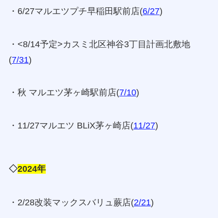
・6/27マルエツプチ早稲田駅前店(
6/27
)
・<8/14予定>カスミ北区神谷3丁目計画北敷地
(
7/31
)
・秋 マルエツ茅ヶ崎駅前店(
7/10
)
・11/27マルエツ BLiX茅ヶ崎店(
11/27
)
◇
2024年
・2/28改装マックスバリュ蕨店(
2/21
)