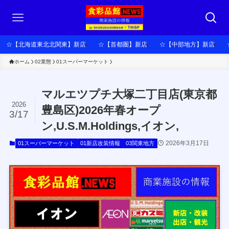
☆【北海道東北北関東】新店
☆【首都圏】新店
☆【中部地方】新店
ホーム
02業態
01スーパーマーケット
マルエツプチ大塚二丁目店(東京都
2026
豊島区)2026年春オープ
3/17
ン,U.S.M.Holdings,イオン,
2026年3月17日
01スーパーマーケット
01新店改装情報
03関東地方