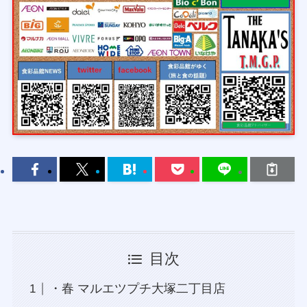
目次
・春 マルエツプチ大塚二丁目店