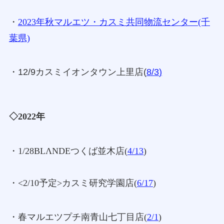
・
2023年秋マルエツ・カスミ共同物流センター(千
葉県)
・12/9カスミイオンタウン上里店(
8/3
)
◇2022年
・1/28BLΛNDEつくば並木店
(
4/13
)
・<2/10予定>カスミ研究学園店(
6/17
)
・春マルエツプチ南青山七丁目店
(
2/1
)