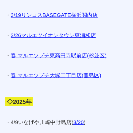
・
3/19リンコスBASEGATE横浜関内店
・
3/26マルエツイオンタウン東浦和店
・
春 マルエツプチ東高円寺駅前店(杉並区)
・
春 マルエツプチ大塚二丁目店(豊島区)
◇2025年
・4/9いなげや川崎中野島店(
3/20
)