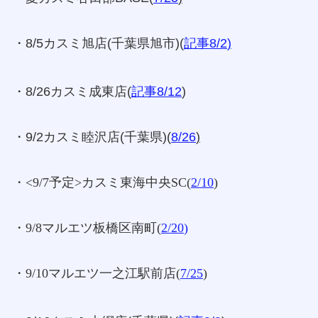
・8/5カスミ旭店(千葉県旭市)(
記事8/2
)
・8/26カスミ成東店(
記事8/12
)
・9/2カスミ睦沢店(千葉県)(
8/26
)
・<9/7予定>カスミ東海中央SC(
2/10
)
・9/8マルエツ板橋区南町(
2/20
)
・9/10マルエツ一之江駅前店(
7/25
)