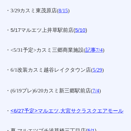
・3/29カスミ東茂原店(
8/15
)
・5/17マルエツ上井草駅前店(
5/10
)
・<5/31予定>カスミ三郷商業施設(
記事7/4
)
・6/1改装カスミ越谷レイクタウン店(
5/29
)
・(6/19プレ)6/20カスミ新三郷駅前店(
7/4
)
・
<6/27予定>マルエツ,大宮サクラスクエアモール
・夏 マルエツプチ浅草橋三丁目店(
5/1
)