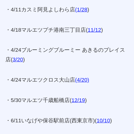
・4/11カスミ阿見よしわら店
(1/28
)
・4/18マルエツプチ港南三丁目店(
11/12
)
・4/24ブルーミングブルーミー あきるのプレイス
店(
3/20
)
・4/24マルエツクロス大山店
(4/20)
・5/30マルエツ千歳船橋店(
12/19
)
・6/11いなげや保谷駅前店(西東京市)(
10/10
)