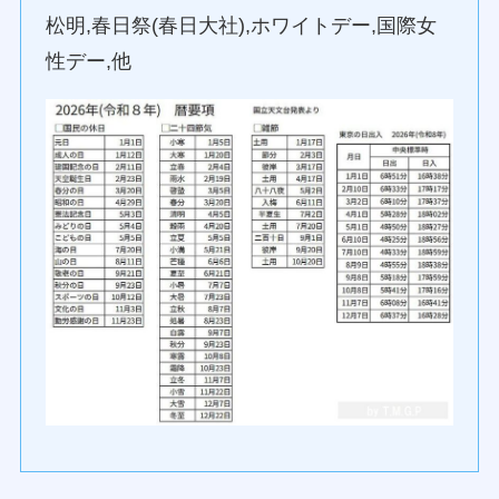
松明,春日祭(春日大社),ホワイトデー,国際女
性デー,他