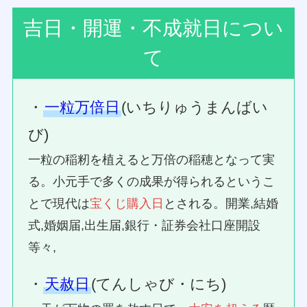
吉日・開運・不成就日につい
て
・
一粒万倍日
(いちりゅうまんばい
び)
一粒の稲籾を植えると万倍の稲穂となって実
る。小元手で多くの成果が得られるというこ
とで現代は
宝くじ購入日
とされる。開業,結婚
式,婚姻届,出生届,銀行・証券会社口座開設
等々,
・
天赦日
(てんしゃび・にち)