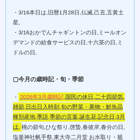
・3/16本日は,旧暦1月28日,仏滅,己丑,五黄土
星,
・3/16おかでんチャギントンの日,ミールオン
デマンドの給食サービスの日,十六茶の日,ミ
ドルの日,
▢今月の歳時記・旬・季節
・
2026年3月歳時記
,国民の休日,二十四節気,
雑節,日出日入時刻,旬の野菜・果物・鮮魚品
種別産地,季語,季節の言葉,誕生花,記念日,3月
は,
桃の節句,ひな祭り,啓蟄,春彼岸,春分の日,
塩釜神社帆手祭,東大寺二月堂 お水取り・籠