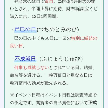
弁財天の縁日で
吉日
。巳(蛇)は弁財天の使
いとされ、半運上昇に期待。財布新調,宝くじ
購入に吉。12日1回周期。
己巳の日
(つちのとみのひ)
・
巳の日の中でも60日に一回の
特別に縁起の
良い日
。
不成就日
（ふじょうじゅび）
・
何事も成就しない
とされている日。結婚、
命名等を避ける。一粒万倍日と重なる日は一
粒万倍日の効果が優先される。
※イベント日程はイベント日程は調査時点で
の予定です。閲覧者の自己責任において
正式