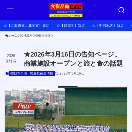
☆【北海道東北北関東】新店
☆【首都圏】新店
☆【中部地方】新店
ホーム
00地域別
00日本全国
★2026年3月16日の告知ページ。
2026
3/16
商業施設オープンと旅と食の話題
2026年3月16日
00日本全国
01新店改装情報