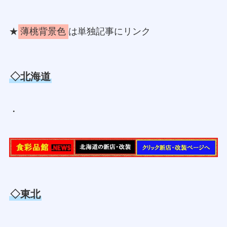
★
薄桃背景色
は単独記事にリンク
◇北海道
・
◇東北