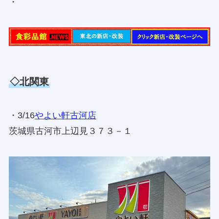
・
◇北関東
・3/16
やよい軒古河店
茨城県古河市上辺見３７３－１