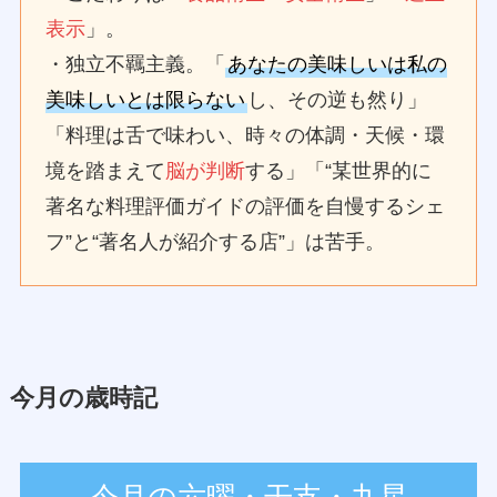
表示
」。
・独立不羈主義。「
あなたの美味しいは私の
美味しいとは限らない
し、その逆も然り」
「料理は舌で味わい、時々の体調・天候・環
境を踏まえて
脳が判断
する」「“某世界的に
著名な料理評価ガイドの評価を自慢するシェ
フ”と“著名人が紹介する店”」は苦手。
今月の歳時記
今月の六曜・干支・九星