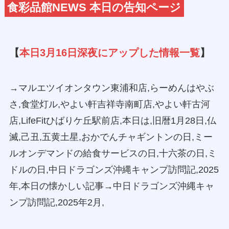
食彩品館NEWS 本日の告知ページ
【
本日3月16日深夜にアップした情報一覧
】
→マルエツイオンタウン東浦和店,らーめんはやぶ
さ,食堂灯ル,やよい軒吉祥寺南町店,やよい軒古河
店,LifeFitひばりケ丘駅前店,本日は,旧暦1月28日,仏
滅,己丑,五黄土星,おかでんチャギントンの日,ミー
ルオンデマンドの給食サービスの日,十六茶の日,ミ
ドルの日,中日ドラゴンズ沖縄キャンプ訪問記,2025
年,本日の懐かしい記事→中日ドラゴンズ沖縄キャ
ンプ訪問記,2025年2月,