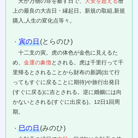
天が万物の罪を赦す日で、
大安を超える
暦
上の最良の大吉日・縁起日。新規の取組,新規
購入,人生の変化点等々。
寅の日
(とらのひ)
・
十二支の寅。虎の体色が金色に見えるた
め、
金運の象徴
とされる。虎は千里行って千
里帰るとされることから財布の新調(出て行
ってもすぐに戻ることに期待)や旅行出発日
(すぐに戻る)に吉とされる。逆に婚姻には向
かないとされる(すぐに出戻る)。12日1回周
期。
巳の日
(みのひ)
・