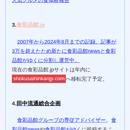
人気グルメの食体験報告
3.
食彩品館.jp
2007年から2024年8月までの記録。記事が
3万を超えたため新たに食彩品館newsと食彩
品館がゆくに分割し運営中。
現在の食彩品館.jpサイトは年内に
shokusaihinkanjp.com
へ移転完了予定。
4.
田中流通総合企画
食彩品館グループの専従アドバイザー
。
食
彩品館news
や
食彩品館がゆく
に投稿するこ