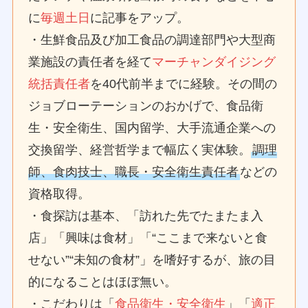
に
毎週土日
に記事をアップ。
・生鮮食品及び加工食品の調達部門や大型商
業施設の責任者を経て
マーチャンダイジング
統括責任者
を40代前半までに経験。その間の
ジョブローテーションのおかげで、食品衛
生・安全衛生、国内留学、大手流通企業への
交換留学、経営哲学まで幅広く実体験。
調理
師、食肉技士、職長・安全衛生責任者
などの
資格取得。
・食探訪は基本、「訪れた先でたまたま入
店」「興味は食材」「“ここまで来ないと食
せない”“未知の食材”」を嗜好するが、旅の目
的になることはほぼ無い。
・こだわりは「
食品衛生・安全衛生
」「
適正