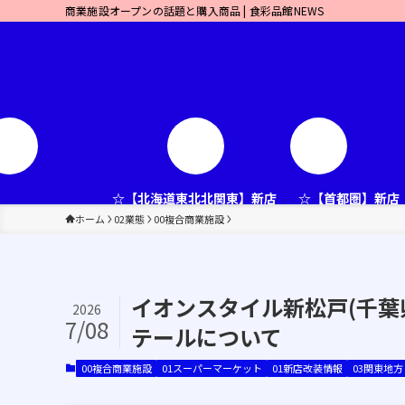
商業施設オープンの話題と購入商品 | 食彩品館NEWS
☆【北海道東北北関東】新店
☆【首都圏】新店
ホーム
02業態
00複合商業施設
イオンスタイル新松戸(千葉県
2026
7/08
テールについて
00複合商業施設
01スーパーマーケット
01新店改装情報
03関東地方