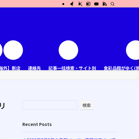
海外】新店
連絡先
記事一括検索・サイト別
食彩品館がゆく(
リ
検索
Recent Posts