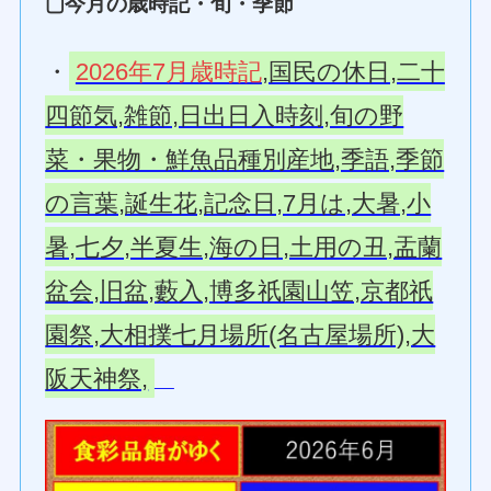
▢今月の歳時記・旬・季節
・
2026年7月歳時記
,国民の休日,二十
四節気,雑節,日出日入時刻,旬の野
菜・果物・鮮魚品種別産地,季語,季節
の言葉,誕生花,記念日,7月は,大暑,小
暑,七夕,半夏生,海の日,土用の丑,盂蘭
盆会,旧盆,藪入,博多祇園山笠,京都祇
園祭,大相撲七月場所(名古屋場所),大
阪天神祭,