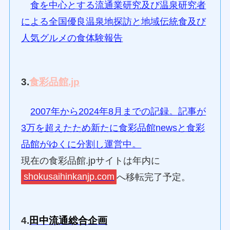
食を中心とする流通業研究及び温泉研究者
による全国優良温泉地探訪と地域伝統食及び
人気グルメの食体験報告
3.
食彩品館.jp
2007年から2024年8月までの記録。記事が
3万を超えたため新たに食彩品館newsと食彩
品館がゆくに分割し運営中。
現在の食彩品館.jpサイトは年内に
shokusaihinkanjp.com
へ移転完了予定。
4.
田中流通総合企画