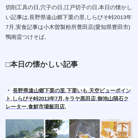
切削工具の日,穴子の日,江戸切子の日,本日の懐かし
い記事は,長野県遠山郷下栗の里,しらびそ峠2013年
7月,実食記事は小木曽製粉所豊田店(愛知県豊田市)
鴨南蛮つけそば,
□本日の懐かしい記事
・
長野県遠山郷下栗の里,下栗いも,天空ビューポイン
ト,しらびそ峠2013年7月,キラヤ黒田店,御池山隕石ク
レーター,食鮮市場飯田店,