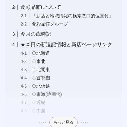
食彩品館について
「新店と地域情報の検索窓口的位置付」
食彩品館グループ
今月の歳時記
★本日の新追記情報と新店ページリンク
◇北海道
◇東北
◇北関東
◇首都圏
◇北信越
◇東海(静岡含)
◇近畿
◇中国
もっと見る