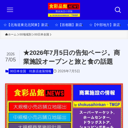
☆【北海道東北北関東】新店
☆【首都圏】新店
☆【中部地方】新店
ホーム
00地域別
00日本全国
★2026年7月5日の告知ページ。商
2026
7/05
業施設オープンと旅と食の話題
2026年7月5日
00日本全国
01新店改装情報