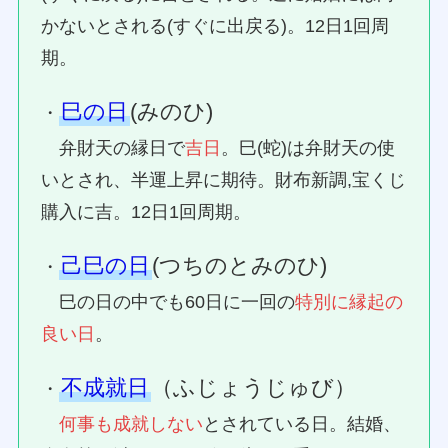
かないとされる(すぐに出戻る)。12日1回周
期。
巳の日
(みのひ)
・
弁財天の縁日で
吉日
。巳(蛇)は弁財天の使
いとされ、半運上昇に期待。財布新調,宝くじ
購入に吉。12日1回周期。
己巳の日
(つちのとみのひ)
・
巳の日の中でも60日に一回の
特別に縁起の
良い日
。
不成就日
（ふじょうじゅび）
・
何事も成就しない
とされている日。結婚、