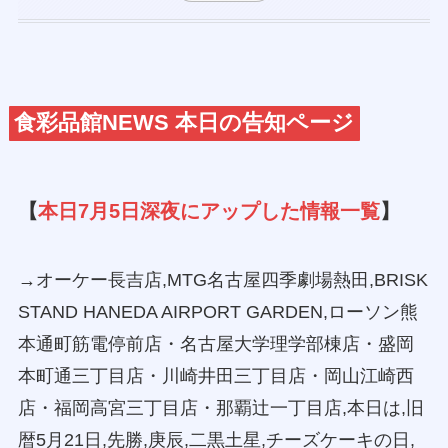
食彩品館NEWS 本日の告知ページ
【
本日7月5日深夜にアップした情報一覧
】
→オーケー長吉店,MTG名古屋四季劇場熱田,BRISK
STAND HANEDA AIRPORT GARDEN,ローソン熊
本通町筋電停前店・名古屋大学理学部棟店・盛岡
本町通三丁目店・川崎井田三丁目店・岡山江崎西
店・福岡高宮三丁目店・那覇辻一丁目店,本日は,旧
暦5月21日,先勝,庚辰,二黒土星,チーズケーキの日,