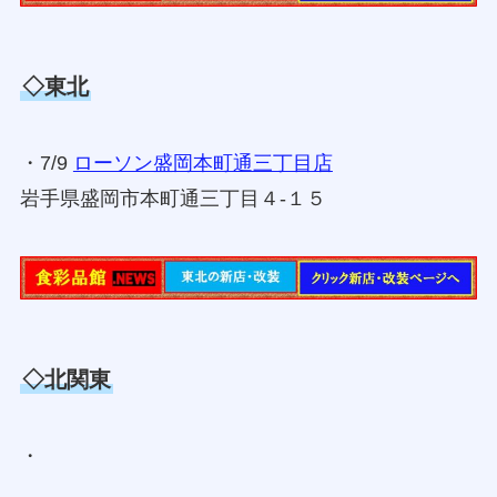
◇東北
・7/9
ローソン盛岡本町通三丁目店
岩手県盛岡市本町通三丁目４‐１５
◇北関東
・