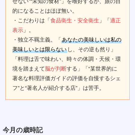
せない”“未知の食材”」を嗜好するが、旅の目
的になることはほぼ無い。
・こだわりは「
食品衛生・安全衛生
」「
適正
表示
」。
・独立不羈主義。「
あなたの美味しいは私の
美味しいとは限らない
し、その逆も然り」
「料理は舌で味わい、時々の体調・天候・環
境を踏まえて
脳が判断
する」「“某世界的に
著名な料理評価ガイドの評価を自慢するシェ
フ”と“著名人が紹介する店”」は苦手。
今月の歳時記