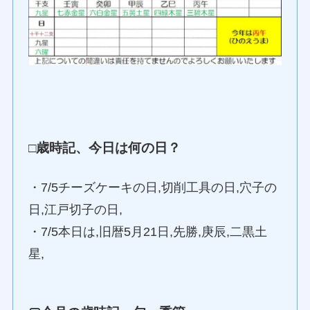
□歳時記、今日は何の日？
・7/5チーズケーキの日,切削工具の日,穴子の
日,江戸切子の日,
・7/5本日は,旧暦5月21日,先勝,庚辰,二黒土
星,