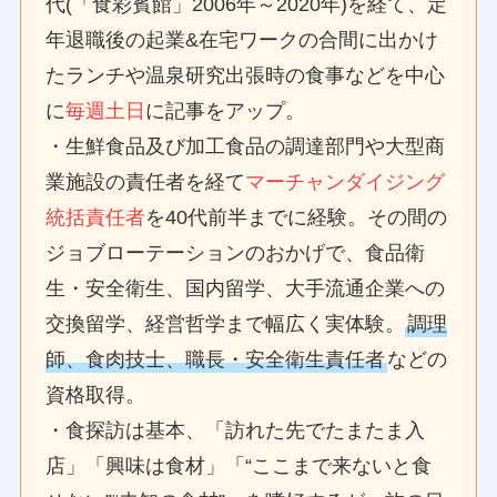
代(「食彩賓館」2006年～2020年)を経て、定
年退職後の起業&在宅ワークの合間に出かけ
たランチや温泉研究出張時の食事などを中心
に
毎週土日
に記事をアップ。
・生鮮食品及び加工食品の調達部門や大型商
業施設の責任者を経て
マーチャンダイジング
統括責任者
を40代前半までに経験。その間の
ジョブローテーションのおかげで、食品衛
生・安全衛生、国内留学、大手流通企業への
交換留学、経営哲学まで幅広く実体験。
調理
師、食肉技士、職長・安全衛生責任者
などの
資格取得。
・食探訪は基本、「訪れた先でたまたま入
店」「興味は食材」「“ここまで来ないと食