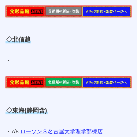
◇北信越
・
◇東海(静岡含)
・7/8
ローソンＳ名古屋大学理学部棟店