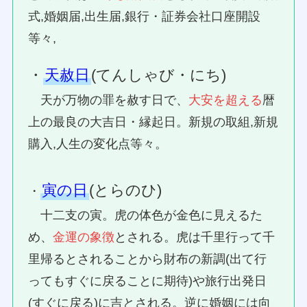
式,婚姻届,出生届,銀行・証券会社口座開設
等々,
・
天赦日
(てんしゃび・にち)
天が万物の罪を赦す日で、
大安を超える
暦
上の最良の大吉日・縁起日。新規の取組,新規
購入,人生の変化点等々。
寅の日
(とらのひ)
・
十二支の寅。虎の体色が金色に見えるた
め、
金運の象徴
とされる。虎は千里行って千
里帰るとされることから財布の新調(出て行
ってもすぐに戻ることに期待)や旅行出発日
(すぐに戻る)に吉とされる。逆に婚姻には向