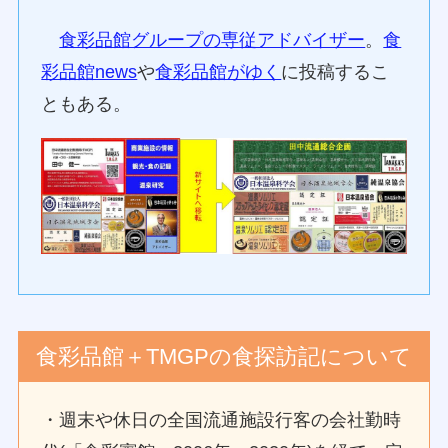
食彩品館グループの専従アドバイザー
。
食
彩品館news
や
食彩品館がゆく
に投稿するこ
ともある。
食彩品館＋TMGPの食探訪記について
・週末や休日の全国流通施設行客の会社勤時