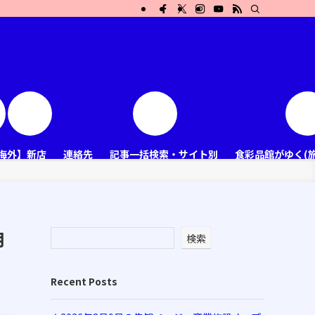
海外】新店
連絡先
記事一括検索・サイト別
食彩品館がゆく(
月
検索
Recent Posts