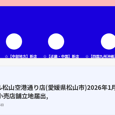
☆【中部地方】新店
☆【近畿・中国】新店
☆【四国九州沖縄
松山空港通り店(愛媛県松山市)2026年1
小売店舗立地届出,
5日