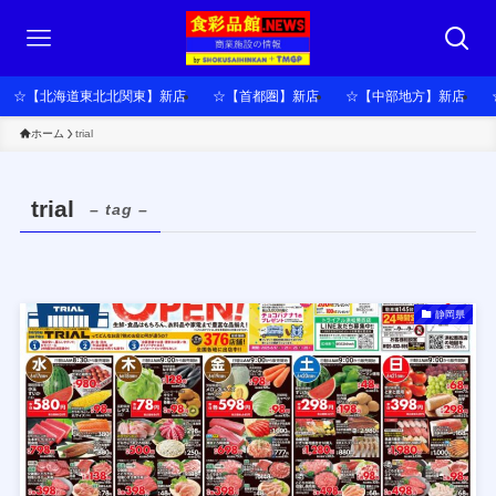
☆【北海道東北北関東】新店
☆【首都圏】新店
☆【中部地方】新店
ホーム
trial
trial
– tag –
静岡県