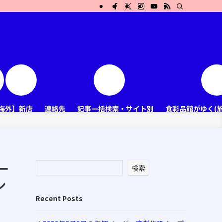
海外】新店
連絡先
記事一括検索・サイト別
食彩品館がゆく(
ー
検索
ン
Recent Posts