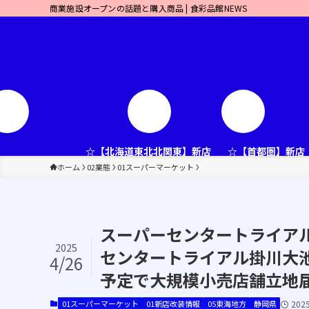
商業施設オープンの話題と購入商品 | 食彩品館NEWS
☆【北海道東北北関東】新店
☆【首都圏】新店
ホーム
02業態
01スーパーマーケット
スーパーセンタートライアル
2025
センタートライアル掛川大池店
4/26
予定で大規模小売店舗立地届
01スーパーマーケット
01新店改装情報
05東海地方
静岡県
202