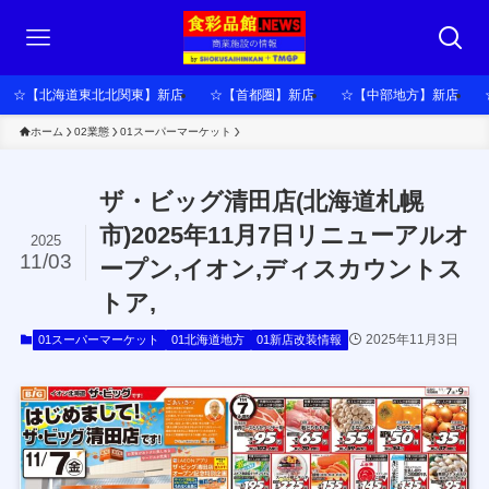
☆【北海道東北北関東】新店
☆【首都圏】新店
☆【中部地方】新店
ホーム
02業態
01スーパーマーケット
ザ・ビッグ清田店(北海道札幌
市)2025年11月7日リニューアルオ
2025
11/03
ープン,イオン,ディスカウントス
トア,
2025年11月3日
01スーパーマーケット
01北海道地方
01新店改装情報