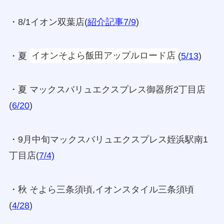
・8/1イオン双葉店(
紹介記事7/9
)
・夏
イオンそよら飯田アップルロード店
(
5/13
)
・夏 マックスバリュエクスプレス御器所2丁目店
(
6/20
)
・9月中旬マックスバリュエクスプレス姪浜駅南1
丁目店(
7/4)
・秋 そよら三条須頃,イオンスタイル三条須頃
(
4/28
)