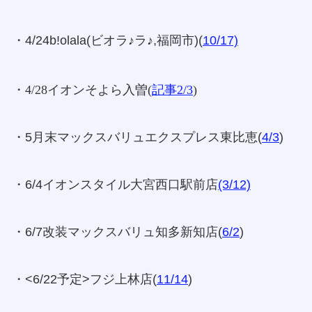
・4/24b!olala(ビオラ♪ラ♪,福岡市)(
10/17)
・4/28イオンそよら入曽
(
記事2/3
)
・5月末マックスバリュエクスプレス東比恵(
4/3
)
・6/4イオンスタイル大宮西口駅前店
(3/12)
・6/7改装マックスバリュ知多新知店(
6/2
)
・<6/22予定>フジ上林店(
11/14
)