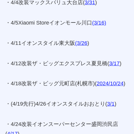
・4/4改装マックスバリュ大台店(
3/31
)
・4/5Xiaomi Storeイオンモール川口
(3/16)
・4/11イオンスタイル東大阪
(3/26
)
・4/12改装ザ・ビッグエクスプレス夏見橋(
3/17
)
・4/18改装ザ・ビッグ元町店(札幌市)(
2024/10/24
)
・(4/19先行)4/26イオンスタイルおおとり(
3/1
)
・4/24改装イオンスーパーセンター盛岡渋民店
(
4/17
)