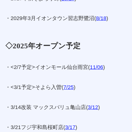
・2029年3月イオンタウン習志野鷺沼(
8/18
)
◇2025年オープン予定
・<2/7予定>イオンモール仙台雨宮(
11/06
)
・<3/1予定>そよら入曽(
7/25
)
・3/14改装 マックスバリュ亀山店(
3/12
)
・3/21フジ宇和島桜町店(
3/17
)