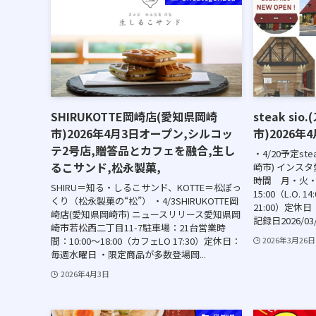
SHIRUKOTTE岡崎店(愛知県岡崎
steak s
市)2026年4月3日オープン,シルコッ
市)2026年
テ2号店,贈答品とカフェを融合,生し
・4/20予定st
るこサンド,松永製菓,
崎市) インス
時間 月・火・
SHIRU＝知る・しるこサンド、KOTTE＝松ぼっ
15:00（L.O. 14
くり（松永製菓の“松”） ・4/3SHIRUKOTTE岡
21:00）定休日
崎店(愛知県岡崎市) ニュースリリース愛知県岡
記録日2026/03
崎市若松西二丁目11-7駐車場：21台営業時
間：10:00〜18:00（カフェLO 17:30）定休日：
2026年3月26日
毎週水曜日 ・限定商品が多数登場岡...
2026年4月3日