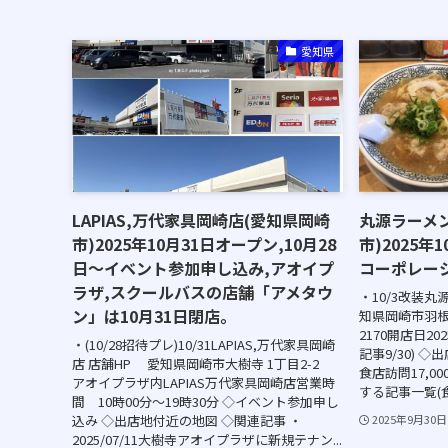
愛知県
LAPIAS,万代家具岡崎店(愛知県岡崎
丸源ラーメ
市)2025年10月31日オープン,10月28
市)2025年
日～イベント参加申し込み,アオイプ
コーポレー
ラザ,スクールバスの店舗「アメタウ
・10/3改装丸
ン」は10月31日閉店。
知県岡崎市羽根東
2170開店日2025
・(10/28招待プレ)10/31LAPIAS,万代家具岡崎
記事9/30) 
店 店舗HP 愛知県岡崎市大樹寺 1丁目2-2
食店訪問17,0
アオイプラザ内LAPIAS万代家具岡崎店営業時
する記事一覧(食
間 10時00分～19時30分 ◇イベント参加申し
込み ◇出店地付近の地図 ◇関連記事 ・
2025年9月30日
2025/07/11大樹寺アオイプラザに新規テナン...