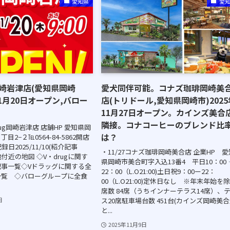
愛知県
愛
岡崎岩津店(愛知県岡崎
愛犬同伴可能。コナズ珈琲岡崎美
11月20日オープン,バロー
店(トリドール,愛知県岡崎市)2025
11月27日オープン。カインズ美合
隣接。コナコーヒーのブレンド比
rug岡崎岩津店 店舗HP 愛知県岡
は？
2−２℡0564-84-5862開店
0記録日2025/11/10(紹介記事
・11/27コナズ珈琲岡崎美合店 企業HP 愛
店地付近の地図 ◇V・drugに関す
県岡崎市美合町字入込13番4 平日10：00
事一覧◇Vドラッグに関する全
22：00（L.O21:00)土日祝9：00ー22：
一覧 ◇バローグループに全食
00（L.O21:00)定休日なし ※年末年始を
席数 84席（うちインナーテラス14席）、
ス20席駐車場台数 451台(カインズ岡崎美合
日
と...
2025年11月9日