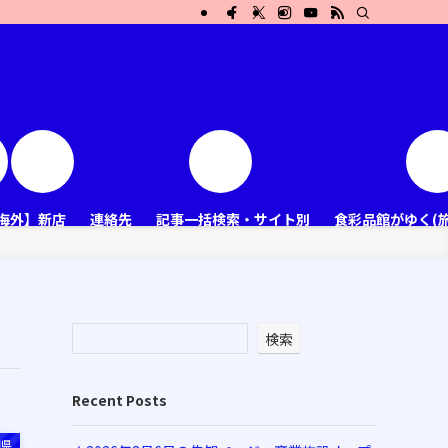
海外】新店
連絡先
記事一括検索・サイト別
食彩品館がゆく(
検索
Recent Posts
知県