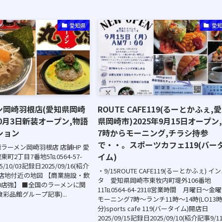
愛知県
愛
ン岡崎羽根店(愛知県岡崎
ROUTE CAFE119(るーとかふぇ,
10月3日新装オープン,物語
県岡崎市)2025年9月15日オープン
ション
7時からモーニング,チラシ持参
で・・。スポーツカフェ119(バー
源ラーメン岡崎羽根店 店舗HP 愛
イム)
町2丁目7番地5℡0564-57-
/10/03記録日2025/09/16(紹介
・9/15ROUTE CAFE119(るーとかふぇ) イ
◇出店地付近の地図 【商業施設・飲
タ 愛知県岡崎市東牧内町堤外106番地
00店強】 ■全国のラーメンに関
11℡0564-64-2318営業時間 月曜日～金
彩品館グループ記事)...
モーニング7時～ランチ11時～14時(LO13時
分)sports cafe 119(バータイム)開店日
2025/09/15記録日2025/09/10(紹介記事9/11