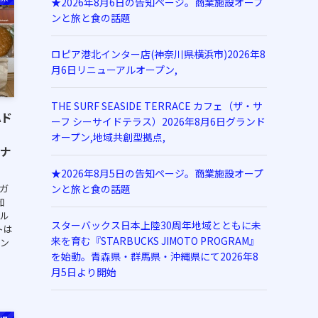
★2026年8月6日の告知ページ。商業施設オープ
ンと旅と食の話題
ロピア港北インター店(神奈川県横浜市)2026年8
月6日リニューアルオープン,
THE SURF SEASIDE TERRACE カフェ（ザ・サ
Aド
ーフ シーサイドテラス）2026年8月6日グランド
オープン,地域共創型拠点,
ドナ
★2026年8月5日の告知ページ。商業施設オープ
ガ
ンと旅と食の話題
知
ナル
スターバックス日本上陸30周年地域とともに未
トは
来を育む『STARBUCKS JIMOTO PROGRAM』
オン
を始動。青森県・群馬県・沖縄県にて2026年8
月5日より開始