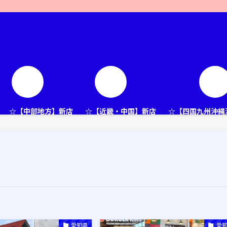
☆【中部地方】新店
☆【近畿・中国】新店
☆【四国九州沖縄
愛知県
愛