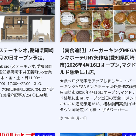
io.(ステーキシオ,愛知県岡崎
【実食追記】バーガーキングMEG
4月20日オープン予定,
ンキホーテUNY矢作店(愛知県岡崎
市)2026年4月16日オープン,マク
eak sio.(ステーキシオ,愛知県岡
ルド跡地に出店,
タ愛知県岡崎市井田新町9-5営業
木・金・土・日11:00～
★食べログ記事をアップしました↓ ・バー
:00）17:00～22:00 （L.O.
ーキングMEGAドンキホーテUNY矢作店(愛
 水曜日開店日2026/04/20予定
県岡崎市)2026年4月16日オープン,マクド
/10(紹介記事3/26) ◇出店地...
ド跡地に出店, オープン当日の実食 コメン
おいおい追記予定だが、概ね前回実食(イ
タウン岡崎店)と同様 ・4/16バーガー...
2026年3月20日