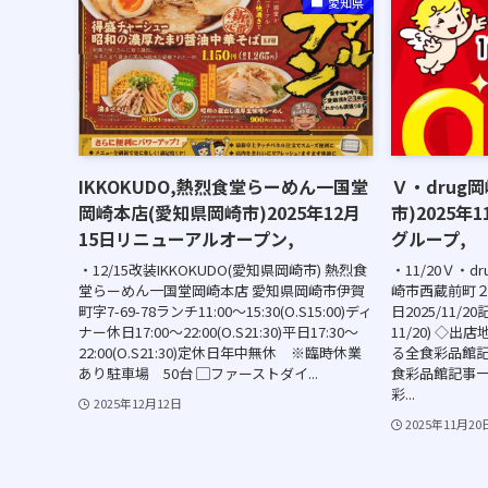
愛知県
IKKOKUDO,熱烈食堂らーめん一国堂
Ｖ・drug
岡崎本店(愛知県岡崎市)2025年12月
市)2025年
15日リニューアルオープン,
グループ,
・12/15改装IKKOKUDO(愛知県岡崎市) 熱烈食
・11/20Ｖ・d
堂らーめん一国堂岡崎本店 愛知県岡崎市伊賀
崎市西蔵前町２丁目
町字7-69-78ランチ11:00〜15:30(O.S15:00)ディ
日2025/11/2
ナー休日17:00〜22:00(O.S21:30)平日17:30〜
11/20) ◇出
22:00(O.S21:30)定休日年中無休 ※臨時休業
る全食彩品館記
あり駐車場 50台 ▢ファーストダイ...
食彩品館記事
彩...
2025年12月12日
2025年11月20