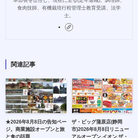
本部長を歴任し、現在に至る(定年退職)。調理師、
食肉技師、有機栽培行程管理士教育受講、法学
士。
関連記事
★2026年8月8日の告知ペー
ザ・ビッグ蒲原店(静岡
ジ。商業施設オープンと旅
市)2026年8月8日リニュー
と食の話題
アルオープン,イオン,ザ・