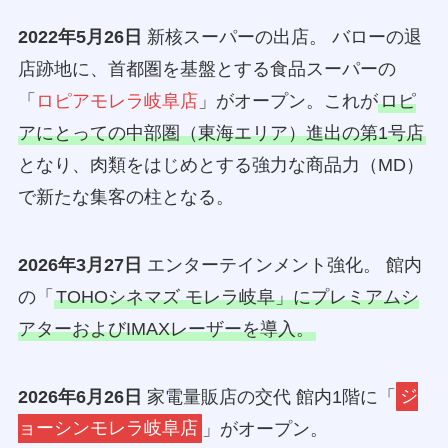
2022年5月26日
新核スーパーの出店。 バローの退
店跡地に、首都圏を基盤とする食品スーパーの
「
ロピアモレラ岐阜店
」がオープン。これが
ロピ
アにとっての中部圏（東海エリア）進出の第1号店
となり、肉類をはじめとする強力な商品力（MD）
で新たな集客の柱となる。
2026年3月27日
エンターテインメント強化。 館内
の「
TOHOシネマズ モレラ岐阜」にプレミアムシ
アターおよびIMAXレーザーを導入。
2026年6月26日
家電量販店の交代 館内1階に「
ジ
ョーシンモレラ岐阜店
」がオープン。