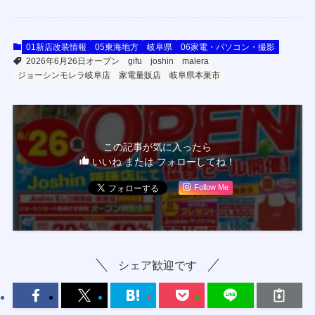
01新店改装情報
05東海地方
岐阜県
06家電・パソコン・撮影
2026年6月26日オープン
gifu
joshin
malera
ジョーシンモレラ岐阜店
家電量販店
岐阜県本巣市
この記事が気に入ったら
いいね または フォローしてね！
Follow Me
シェア歓迎です