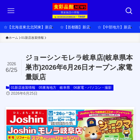
☆【北海道東北北関東】新店
☆【首都圏】新店
☆【中部地方】新店
ホーム
01新店改装情報
ジョーシンモレラ岐阜店(岐阜県本
2026
巣市)2026年6月26日オープン,家電
6/25
量販店
01新店改装情報
05東海地方
岐阜県
06家電・パソコン・撮影
2026年6月25日