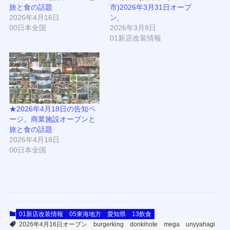
旅と食の話題
市)2026年3月31日オープ
2026年4月16日
ン,
00日本全国
2026年3月8日
01新店改装情報
★2026年4月18日の告知ペ
ージ。商業施設オープンと
旅と食の話題
2026年4月18日
00日本全国
01新店改装情報
05東海地方
愛知県
13飲食
2026年4月16日オープン
burgerking
donkihote
mega
unyyahagi