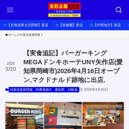
☆【北海道東北北関東】新店
☆【首都圏】新店
☆【中部地方】新店
ホーム
01新店改装情報
【実食追記】バーガーキング
MEGAドンキホーテUNY矢作店(愛
2026
3/20
知県岡崎市)2026年4月16日オープ
ン,マクドナルド跡地に出店,
2026年3月20日
01新店改装情報
05東海地方
愛知県
13飲食