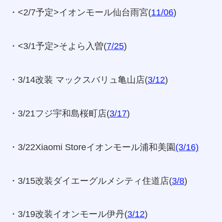
・<2/7予定>イオンモール仙台雨宮(
11/06
)
・<3/1予定>そよら入曽(
7/25
)
・3/14改装 マックスバリュ亀山店(
3/12
)
・3/21フジ宇和島桜町店(
3/17
)
・3/22Xiaomi Storeイオンモール浦和美園
(3/16)
・3/15改装ダイエーグルメシティ住道店(
3/8
)
・3/19改装イオンモール伊丹(
3/12
)