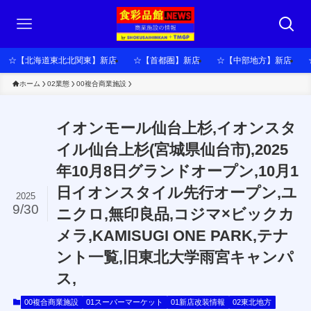
☆【北海道東北北関東】新店
☆【首都圏】新店
☆【中部地方】新店
ホーム
02業態
00複合商業施設
イオンモール仙台上杉,イオンスタ
イル仙台上杉(宮城県仙台市),2025
年10月8日グランドオープン,10月1
日イオンスタイル先行オープン,ユ
2025
9/30
ニクロ,無印良品,コジマ×ビックカ
メラ,KAMISUGI ONE PARK,テナ
ント一覧,旧東北大学雨宮キャンパ
ス,
00複合商業施設
01スーパーマーケット
01新店改装情報
02東北地方