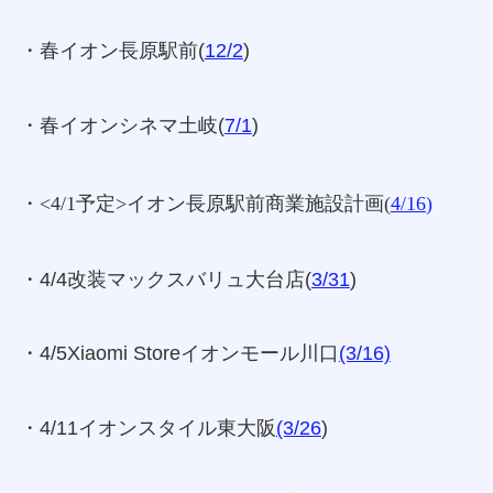
・春イオン長原駅前(
12/2
)
・春イオンシネマ土岐(
7/1
)
・<4/1予定>イオン長原駅前商業施設計画(
4/16
)
・4/4改装マックスバリュ大台店(
3/31
)
・4/5Xiaomi Storeイオンモール川口
(3/16)
・4/11イオンスタイル東大阪
(3/26
)