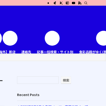
海外】新店
連絡先
記事一括検索・サイト別
食彩品館がゆく(
ー
検索
Recent Posts