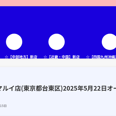
☆【中部地方】新店
☆【近畿・中国】新店
☆【四国九州沖縄
イ店(東京都台東区)2025年5月22日オ
月15日