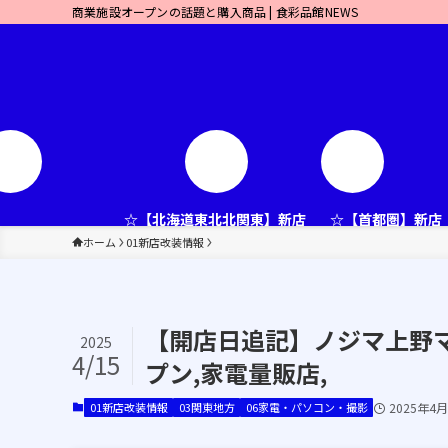
商業施設オープンの話題と購入商品 | 食彩品館NEWS
☆【北海道東北北関東】新店
☆【首都圏】新店
ホーム
01新店改装情報
【開店日追記】ノジマ上野マル
2025
4/15
プン,家電量販店,
01新店改装情報
03関東地方
06家電・パソコン・撮影
2025年4