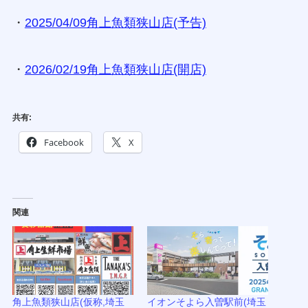
・
2025/04/09⾓上⿂類狭⼭店(予告)
・
2026/02/19角上魚類狭山店(開店)
共有:
Facebook
X
関連
⾓上⿂類狭⼭店(仮称,埼⽟
イオンそよら入曽駅前(埼玉