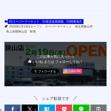
01スーパーマーケット
01新店改装情報
03関東地方
2026年2月19日オープン
スーパーマーケット
埼⽟県狭⼭市
角上魚類狭山店
鮮魚
この記事が気に入ったら
いいね または フォローしてね！
Follow Me
シェア歓迎です