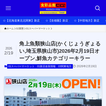
☆【北海道東北北関東】新店
☆【首都圏】新店
☆【中部地方】新店
ホーム
02業態
01スーパーマーケット
角上魚類狭山店(かくじょうぎょる
2026
い,埼⽟県狭⼭市)2026年2月19日オ
2/19
ープン,鮮魚カテゴリーキラー
2026年2月19日
01スーパーマーケット
01新店改装情報
03関東地方