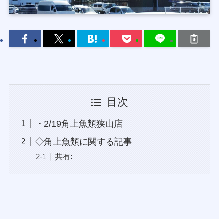
目次
・2/19角上魚類狭山店
◇角上魚類に関する記事
共有: