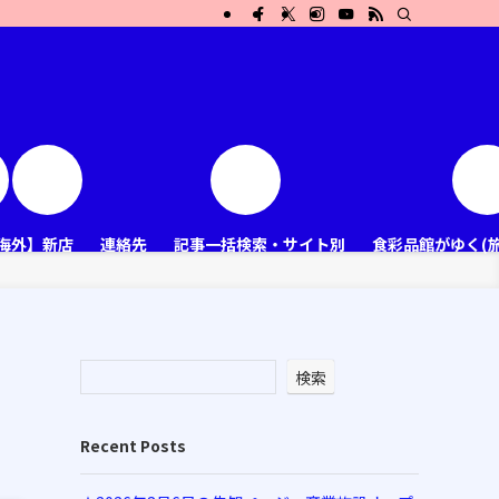
海外】新店
連絡先
記事一括検索・サイト別
食彩品館がゆく(
検索
Recent Posts