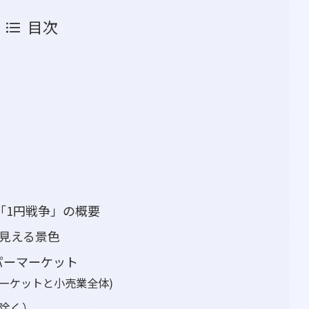
目次
「1円戦争」の概要
で見える景色
ーパーマーケット
ーケットと小売業全体)
除く）