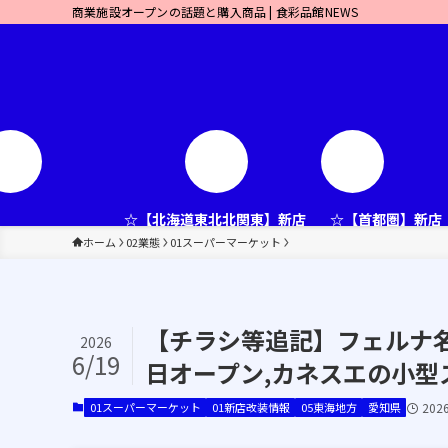
商業施設オープンの話題と購入商品 | 食彩品館NEWS
☆【北海道東北北関東】新店
☆【首都圏】新店
ホーム
02業態
01スーパーマーケット
【チラシ等追記】フェルナ名古
2026
6/19
日オープン,カネスエの小型ス
01スーパーマーケット
01新店改装情報
05東海地方
愛知県
202