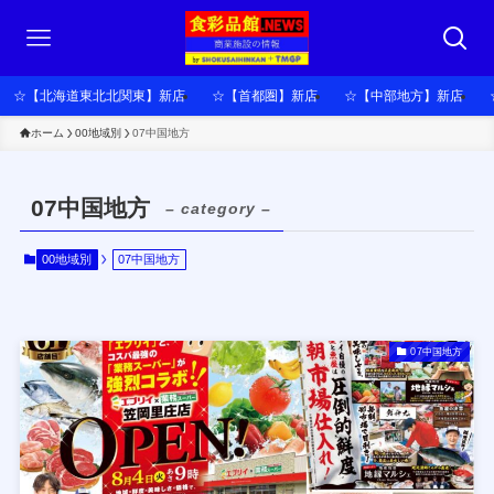
☆【北海道東北北関東】新店
☆【首都圏】新店
☆【中部地方】新店
ホーム
00地域別
07中国地方
07中国地方
– category –
00地域別
07中国地方
07中国地方