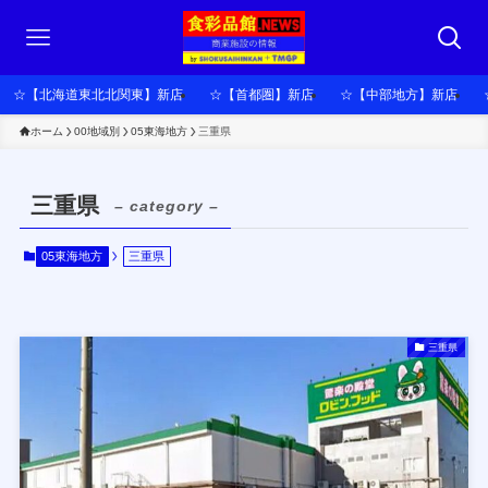
☆【北海道東北北関東】新店
☆【首都圏】新店
☆【中部地方】新店
ホーム
00地域別
05東海地方
三重県
三重県
– category –
05東海地方
三重県
三重県