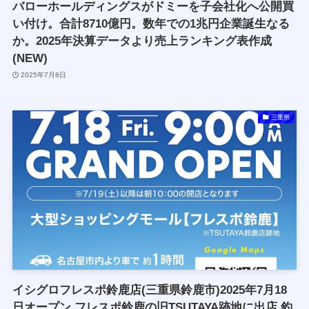
バローホールディングスがドミーを子会社化へ公開買
い付け。合計8710億円。数年での1兆円企業誕生なる
か。2025年決算データより売上ランキング表作成
(NEW)
2025年7月8日
三重県
イシグロフレスポ鈴鹿店(三重県鈴鹿市)2025年7月18
日オープン,フレスポ鈴鹿の旧TSUTAYA跡地に出店,釣