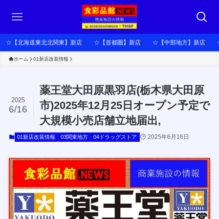
☆【北海道東北北関東】新店
☆【首都圏】新店
☆【中部地方】新店
ホーム
01新店改装情報
薬王堂大田原黒羽店(栃木県大田原
2025
市)2025年12月25日オープン予定で
6/16
大規模小売店舗立地届出,
2025年6月16日
01新店改装情報
03関東地方
04ドラッグストア