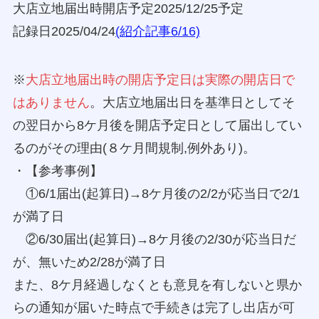
大店立地届出時開店予定2025/12/25予定
記録日2025/04/24
(紹介記事6/16)
※
大店立地届出時の開店予定日は実際の開店日で
はありません
。大店立地届出日を基準日としてそ
の翌日から8ケ月後を開店予定日として届出してい
るのがその理由(８ケ月間規制,例外あり)。
・【参考事例】
①6/1届出(起算日)→8ケ月後の2/2が応当日で2/1
が満了日
②6/30届出(起算日)→8ケ月後の2/30が応当日だ
が、無いため2/28が満了日
また、8ケ月経過しなくとも意見を有しないと県か
らの通知が届いた時点で手続きは完了し出店が可