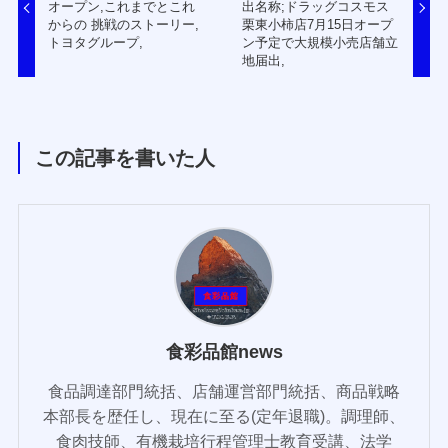
オープン,これまでとこれ
出名称;ドラッグコスモス
からの 挑戦のストーリー,
栗東小柿店7月15日オープ
トヨタグループ,
ン予定で大規模小売店舗立
地届出,
この記事を書いた人
食彩品館news
食品調達部門統括、店舗運営部門統括、商品戦略
本部長を歴任し、現在に至る(定年退職)。調理師、
食肉技師、有機栽培行程管理士教育受講、法学