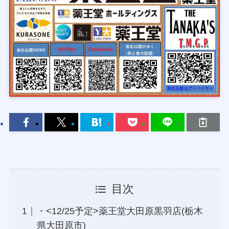
目次
・<12/25予定>薬王堂大田原黒羽店(栃木
県大田原市)