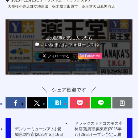
2025年12月25日オープン予定
ドラッグストア
大規模小売店舗立地届出
栃木県大田原市
薬王堂大田原黒羽店
この記事が気に入ったら
いいね または フォローしてね！
Follow Me
シェア歓迎です
ドラッグストアコスモス小
デンソーミュージアム( 愛
柿店(滋賀県栗東市)2025年
知県刈谷市)2025年6月16日
7月26日オープン予定→届