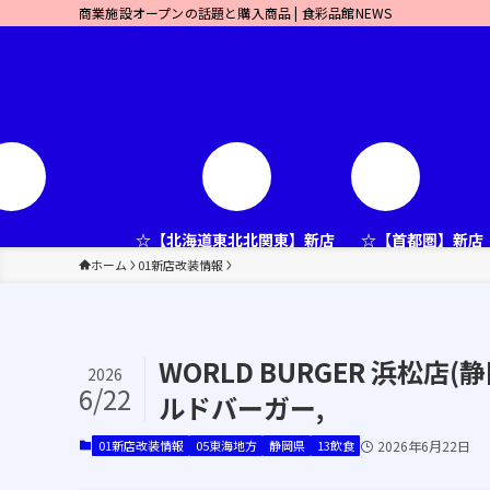
商業施設オープンの話題と購入商品 | 食彩品館NEWS
☆【北海道東北北関東】新店
☆【首都圏】新店
ホーム
01新店改装情報
WORLD BURGER 浜松店
2026
6/22
ルドバーガー,
01新店改装情報
05東海地方
静岡県
13飲食
2026年6月22日