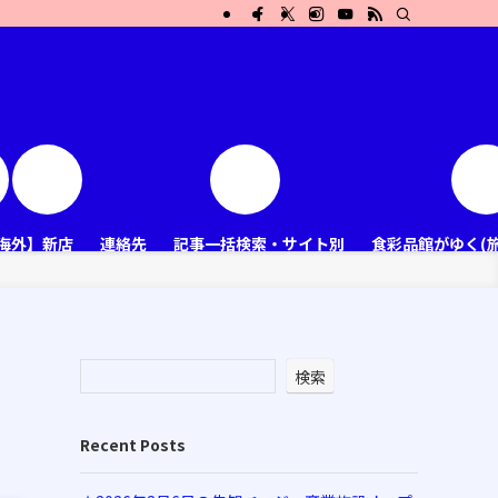
海外】新店
連絡先
記事一括検索・サイト別
食彩品館がゆく(
検索
Recent Posts