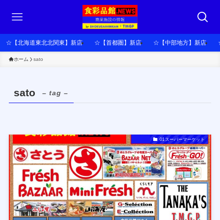
☆【北海道東北北関東】新店
☆【首都圏】新店
☆【中部地方】新店
ホーム
sato
sato
– tag –
01スーパーマーケット