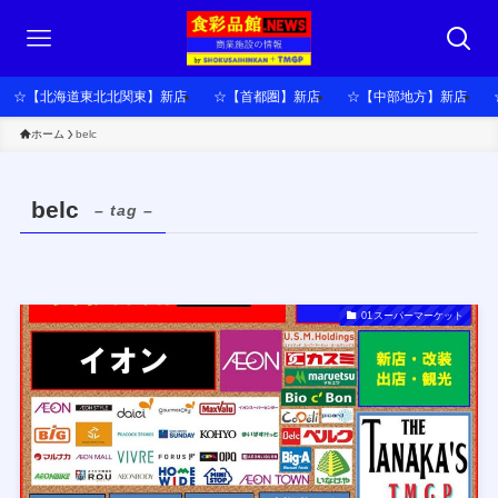
☆【北海道東北北関東】新店
☆【首都圏】新店
☆【中部地方】新店
ホーム
belc
belc
– tag –
01スーパーマーケット