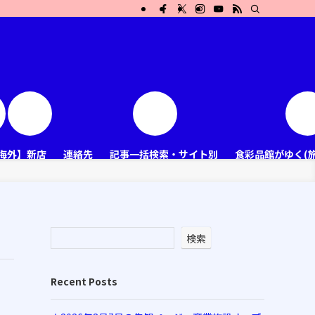
海外】新店
連絡先
記事一括検索・サイト別
食彩品館がゆく(
検索
Recent Posts