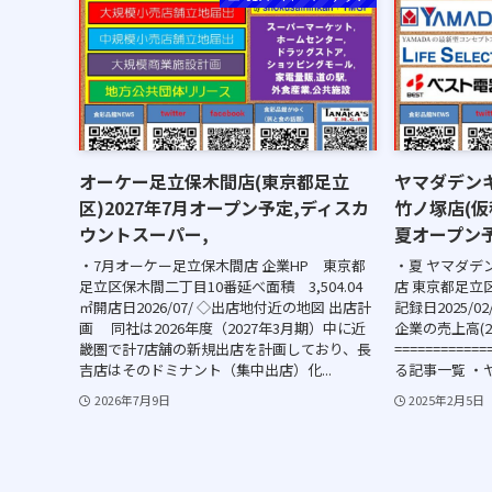
オーケー足立保木間店(東京都足立
ヤマダデンキT
区)2027年7月オープン予定,ディスカ
竹ノ塚店(仮
ウントスーパー,
夏オープン予
・7月オーケー足立保木間店 企業HP 東京都
・夏 ヤマダデンキ
足立区保木間二丁目10番延べ面積 3,504.04
店 東京都足立区竹
㎡開店日2026/07/ ◇出店地付近の地図 出店計
記録日2025/0
画 同社は2026年度（2027年3月期）中に近
企業の売上高(2
畿圏で計7店舗の新規出店を計画しており、長
==========
吉店はそのドミナント（集中出店）化...
る記事一覧 ・
2026年7月9日
2025年2月5日