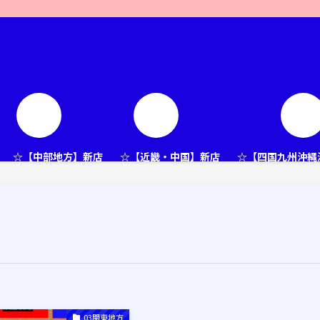
☆【中部地方】新店
☆【近畿・中国】新店
☆【四国九州沖縄
03関東地方