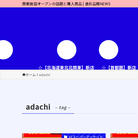
商業施設オープンの話題と購入商品 | 食彩品館NEWS
☆【北海道東北北関東】新店
☆【首都圏】新店
ホーム
adachi
adachi
– tag –
01スーパーマーケット