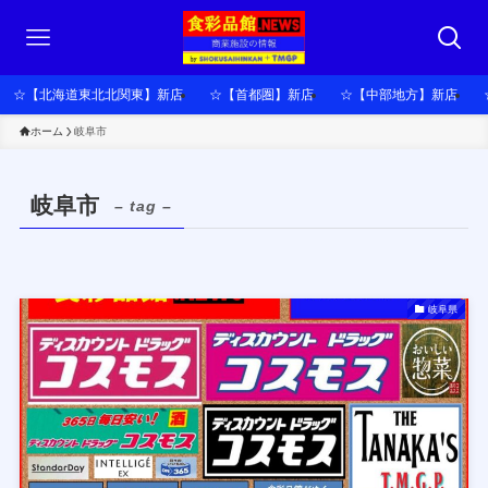
☆【北海道東北北関東】新店
☆【首都圏】新店
☆【中部地方】新店
ホーム
岐阜市
岐阜市
– tag –
岐阜県