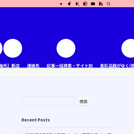
海外】新店
連絡先
記事一括検索・サイト別
食彩品館がゆく(
検索
Recent Posts