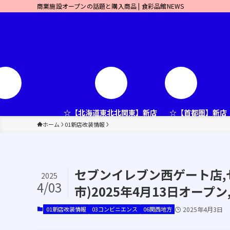
商業施設オープンの話題と購入商品 | 食彩品館NEWS
☆【北海道東北北関東】新店
☆【首都圏】新店
ホーム
01新店改装情報
セブンイレブン西ゲート店,
2025
4/03
市)2025年4月13日オープ
01新店改装情報
03コンビニエンス
06関西地方
2025年4月3日