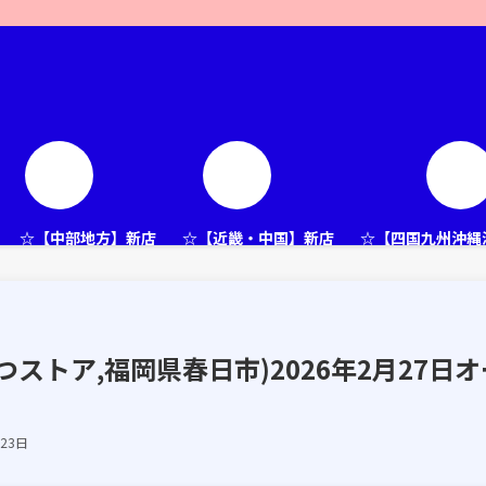
☆【中部地方】新店
☆【近畿・中国】新店
☆【四国九州沖縄
ストア,福岡県春日市)2026年2月27日オ
月23日