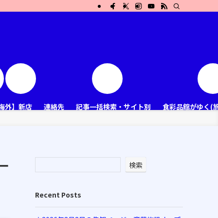
海外】新店
連絡先
記事一括検索・サイト別
食彩品館がゆく(
ー
検索
Recent Posts