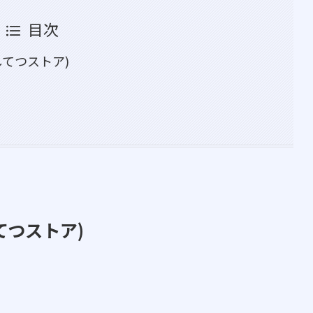
目次
してつストア)
てつストア)