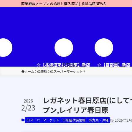
商業施設オープンの話題と購入商品 | 食彩品館NEWS
☆【北海道東北北関東】新店
☆【首都圏】新店
ホーム
02業態
01スーパーマーケット
レガネット春日原店(にしてつ
2026
2/23
プン,レイリア春日原
01スーパーマーケット
01新店改装情報
09九州・沖縄
2026年2