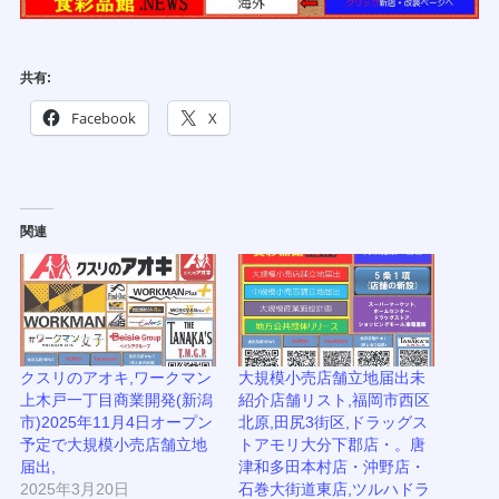
共有:
Facebook
X
関連
クスリのアオキ,ワークマン
大規模小売店舗立地届出未
上木戸一丁目商業開発(新潟
紹介店舗リスト,福岡市西区
市)2025年11月4日オープン
北原,田尻3街区,ドラッグス
予定で大規模小売店舗立地
トアモリ大分下郡店・。唐
届出,
津和多田本村店・沖野店・
2025年3月20日
石巻大街道東店,ツルハドラ