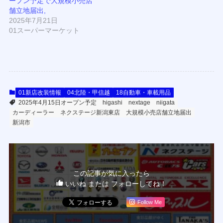
ープン予定で大規模小売店
舗立地届出,
2025年7月21日
01スーパーマーケット
01新店改装情報
04北陸・甲信越
18自動車・車載用品
2025年4月15日オープン予定
higashi
nextage
niigata
カーディーラー
ネクステージ新潟東店
大規模小売店舗立地届出
新潟市
この記事が気に入ったら
いいね または フォローしてね！
Follow Me