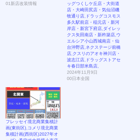
01新店改装情報
ッグつくしケ丘店・大街道
店・大崎田尻店・気仙沼磯
牧通り店,ドラッグコスモス
多久駅前店・稲元店・新河
岸店・新宮下府店,ダイレッ
クス矢田南店・新杵築店,ウ
エルシア小山西城南店・仙
台沖野店,ネクステージ前橋
店,クスリのアオキ神川店・
波志江店,ドラッグストアセ
キ春日部米島店,
2024年11月9日
00日本全国
フレッセイ境北商業集積計
画(東街区),コメリ境北商業
集積計画(西街区)2027年オ