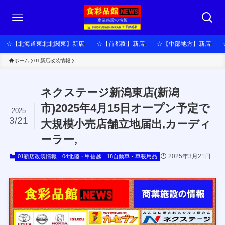
☆【北海道東北北関東】新店
☆【首都圏】新店
☆【中部地方】新店
ホーム
01新店改装情報
ネクステージ新潟東店(新潟
市)2025年4月15日オープン予定で
2025
3/21
大規模小売店舗立地届出,カーディ
ーラー,
2025年3月21日
01新店改装情報
04北陸・甲信越
18自動車・車載用品