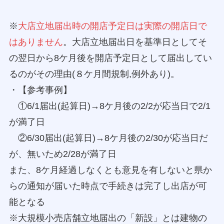
※
大店立地届出時の開店予定日は実際の開店日で
はありません
。大店立地届出日を基準日としてそ
の翌日から8ケ月後を開店予定日として届出してい
るのがその理由(８ケ月間規制,例外あり)。
・【参考事例】
①6/1届出(起算日)→8ケ月後の2/2が応当日で2/1
が満了日
②6/30届出(起算日)→8ケ月後の2/30が応当日だ
が、無いため2/28が満了日
また、8ケ月経過しなくとも意見を有しないと県か
らの通知が届いた時点で手続きは完了し出店が可
能となる
※大規模小売店舗立地届出の「新設」とは建物の