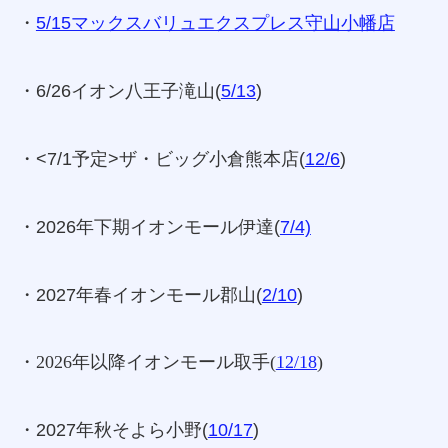
・
5/15マックスバリュエクスプレス守山小幡店
・6/26イオン八王子滝山(
5/13
)
・<7/1予定>ザ・ビッグ小倉熊本店(
12/6
)
・2026年下期イオンモール伊達(
7/4)
・2027年春イオンモール郡山(
2/10
)
・2026年以降イオンモール取手(
12/18
)
・2027年秋そよら小野(
10/17
)