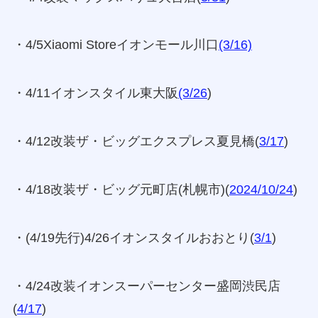
・4/5Xiaomi Storeイオンモール川口
(3/16)
・4/11イオンスタイル東大阪
(3/26
)
・4/12改装ザ・ビッグエクスプレス夏見橋(
3/17
)
・4/18改装ザ・ビッグ元町店(札幌市)(
2024/10/24
)
・(4/19先行)4/26イオンスタイルおおとり(
3/1
)
・4/24改装イオンスーパーセンター盛岡渋民店
(
4/17
)