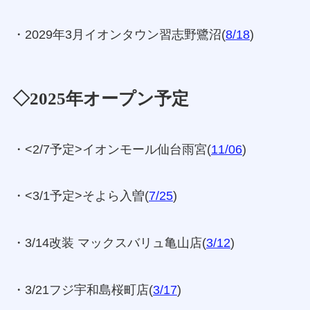
・2029年3月イオンタウン習志野鷺沼(
8/18
)
◇2025年オープン予定
・<2/7予定>イオンモール仙台雨宮(
11/06
)
・<3/1予定>そよら入曽(
7/25
)
・3/14改装 マックスバリュ亀山店(
3/12
)
・3/21フジ宇和島桜町店(
3/17
)