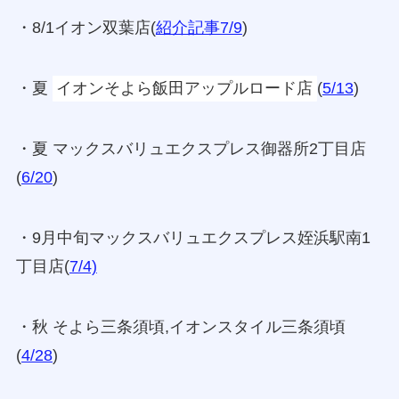
・8/1イオン双葉店(
紹介記事7/9
)
・夏
イオンそよら飯田アップルロード店
(
5/13
)
・夏 マックスバリュエクスプレス御器所2丁目店
(
6/20
)
・9月中旬マックスバリュエクスプレス姪浜駅南1
丁目店(
7/4)
・秋 そよら三条須頃,イオンスタイル三条須頃
(
4/28
)