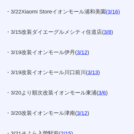
・3/22Xiaomi Storeイオンモール浦和美園
(3/16)
・3/15改装ダイエーグルメシティ住道店(
3/8
)
・3/19改装イオンモール伊丹(
3/12
)
・3/19改装イオンモール川口前川(
3/13
)
・3/20より順次改装イオンモール東浦(
3/6
)
・3/20改装イオンモール津南(
3/12
)
・3/21そよら入曽駅前(
2/15
)