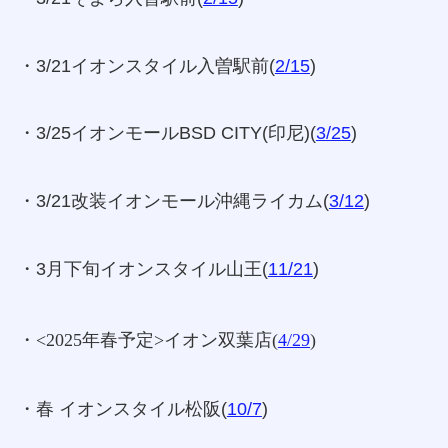
・3/21イオンスタイル入曽駅前(
2/15
)
・3/25イオンモールBSD CITY(印尼)(
3/25
)
・3/21改装イオンモール沖縄ライカム(
3/12
)
・3月下旬イオンスタイル山王(
11/21
)
・<2025年春予定>イオン双葉店(
4/29
)
・春 イオンスタイル松阪(
10/7
)