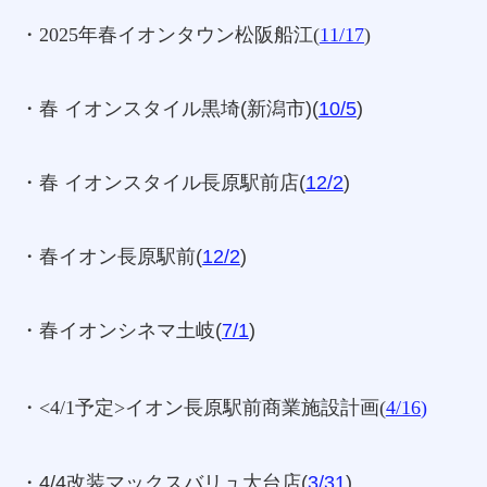
・2025年春イオンタウン松阪船江
(
11/17
)
・春 イオンスタイル黒埼(新潟市)(
10/5
)
・春 イオンスタイル長原駅前店(
12/2
)
・春イオン長原駅前(
12/2
)
・春イオンシネマ土岐(
7/1
)
・<4/1予定>イオン長原駅前商業施設計画(
4/16
)
・4/4改装マックスバリュ大台店(
3/31
)