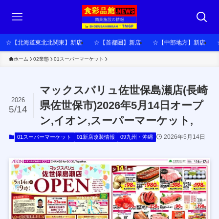
☆【北海道東北北関東】新店
☆【首都圏】新店
☆【中部地方】新店
ホーム
02業態
01スーパーマーケット
マックスバリュ佐世保島瀬店(長崎
2026
県佐世保市)2026年5月14日オープ
5/14
ン,イオン,スーパーマーケット,
2026年5月14日
01スーパーマーケット
01新店改装情報
09九州・沖縄