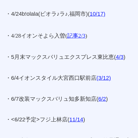
・4/24b!olala(ビオラ♪ラ♪,福岡市)(
10/17)
・4/28イオンそよら入曽
(
記事2/3
)
・5月末マックスバリュエクスプレス東比恵(
4/3
)
・6/4イオンスタイル大宮西口駅前店
(3/12)
・6/7改装マックスバリュ知多新知店(
6/2
)
・<6/22予定>フジ上林店(
11/14
)