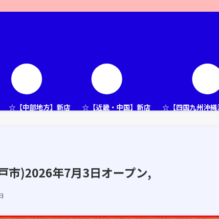
☆【中部地方】新店
☆【近畿・中国】新店
☆【四国九州沖縄
市)2026年7月3日オープン,
日