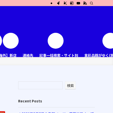
海外】新店
連絡先
記事一括検索・サイト別
食彩品館がゆく(
検索
Recent Posts