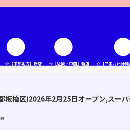
☆【中部地方】新店
☆【近畿・中国】新店
☆【四国九州沖縄
板橋区)2026年2月25日オープン,スーパ
2日