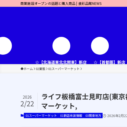
商業施設オープンの話題と購入商品 | 食彩品館NEWS
☆【北海道東北北関東】新店
☆【首都圏】新店
ホーム
02業態
01スーパーマーケット
ライフ板橋富士見町店(東京都
2026
2/22
マーケット,
01スーパーマーケット
01新店改装情報
03関東地方
2026年2月2