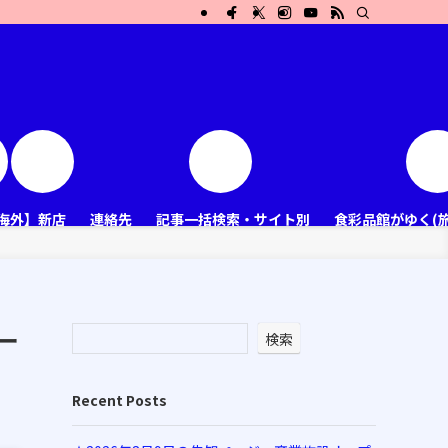
海外】新店
連絡先
記事一括検索・サイト別
食彩品館がゆく(
ー
検索
Recent Posts