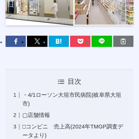
目次
・4/1ローソン大垣市民病院(岐阜県大垣
市)
▢店舗情報
□コンビニ 売上高(2024年TMGP調査デ
ータより)