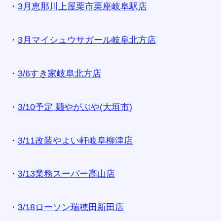
・
3月恵那川上屋栗市栗座岐阜駅店
・
3月マイシュウサガール岐阜北方店
・
3/6すき家岐阜北方店
・
3/10予定 麺やがぶや(大垣市)
・
3/11改装やよい軒岐阜柳津店
・
3/13業務スーパー高山店
・
3/18ローソン瑞穂田新田店