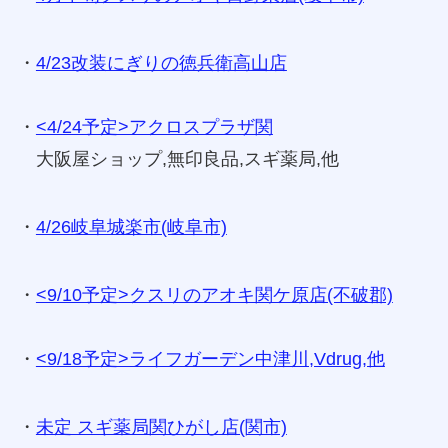
・
4/23改装にぎりの徳兵衛高山店
・
<4/24予定>アクロスプラザ関
大阪屋ショップ,無印良品,スギ薬局,他
・
4/26岐阜城楽市(岐阜市)
・
<9/10予定>クスリのアオキ関ケ原店(不破郡)
・
<9/18予定>ライフガーデン中津川,Vdrug,他
・
未定 スギ薬局関ひがし店(関市)