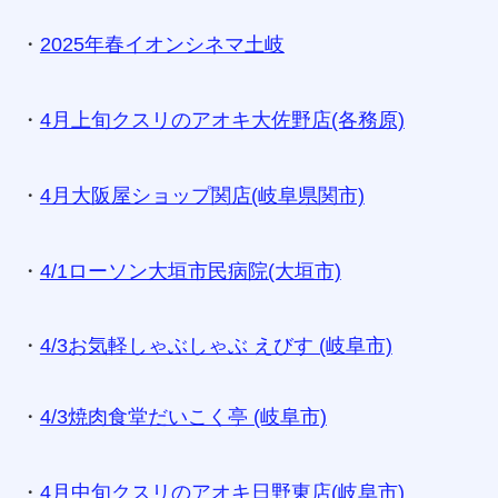
・
2025年春イオンシネマ土岐
・
4月上旬クスリのアオキ大佐野店(各務原)
・
4月大阪屋ショップ関店(岐阜県関市)
・
4/1ローソン大垣市民病院(大垣市)
・
4/3お気軽しゃぶしゃぶ えびす (岐阜市)
・
4/3焼肉食堂だいこく亭 (岐阜市)
・
4月中旬クスリのアオキ日野東店(岐阜市)