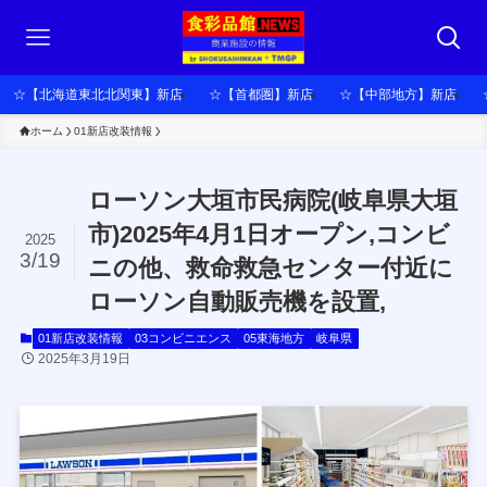
☆【北海道東北北関東】新店
☆【首都圏】新店
☆【中部地方】新店
ホーム
01新店改装情報
ローソン大垣市民病院(岐阜県大垣
市)2025年4月1日オープン,コンビ
2025
3/19
ニの他、救命救急センター付近に
ローソン自動販売機を設置,
01新店改装情報
03コンビニエンス
05東海地方
岐阜県
2025年3月19日