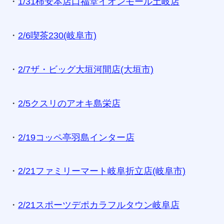
・
1/31柿安本店口福堂イオンモール土岐店
・
2/6喫茶230(岐阜市)
・
2/7ザ・ビッグ大垣河間店(大垣市)
・
2/5クスリのアオキ島栄店
・
2/19コッペ亭羽島インター店
・
2/21ファミリーマート岐阜折立店(岐阜市)
・
2/21スポーツデポカラフルタウン岐阜店