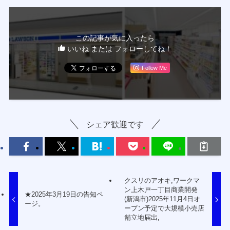
この記事が気に入ったら
いいね または フォローしてね！
Follow Me
シェア歓迎です
クスリのアオキ,ワークマ
ン上木戸一丁目商業開発
★2025年3月19日の告知ペ
(新潟市)2025年11月4日オ
ージ。
ープン予定で大規模小売店
舗立地届出,