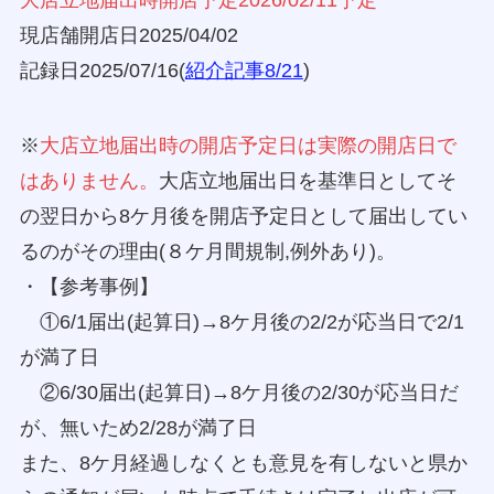
大店立地届出時開店予定2026/02/11予定
現店舗開店日2025/04/02
記録日2025/07/16(
紹介記事8/21
)
※
大店立地届出時の開店予定日は実際の開店日で
はありません。
大店立地届出日を基準日としてそ
の翌日から8ケ月後を開店予定日として届出してい
るのがその理由(８ケ月間規制,例外あり)。
・【参考事例】
①6/1届出(起算日)→8ケ月後の2/2が応当日で2/1
が満了日
②6/30届出(起算日)→8ケ月後の2/30が応当日だ
が、無いため2/28が満了日
また、8ケ月経過しなくとも意見を有しないと県か