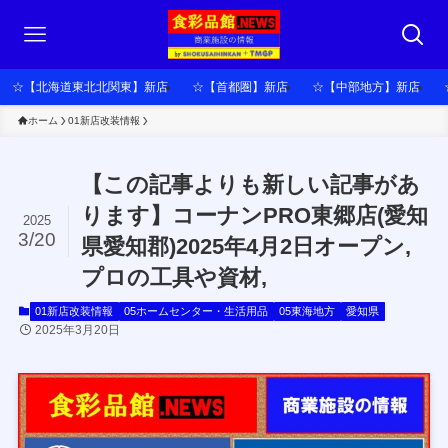
☆【北海道東北北関東】新店
☆【首都圏】新店
☆【中部地方】新店
ホーム
01新店改装情報
【この記事よりも新しい記事があ
ります】コーナンPRO東郷店(愛知
2025
3/20
県愛知郡)2025年4月2日オープン,
プロの工具や資材,
01新店改装情報
05ホームセンター・生活用品
05東海地方
愛知県
2025年3月20日