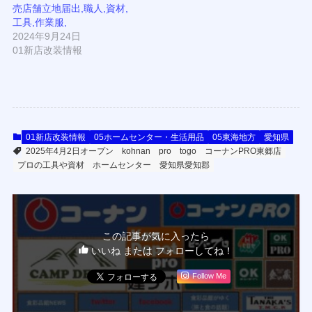
売店舗立地届出,職人,資材,
工具,作業服,
2024年9月24日
01新店改装情報
01新店改装情報
05ホームセンター・生活用品
05東海地方
愛知県
2025年4月2日オープン
kohnan
pro
togo
コーナンPRO東郷店
プロの工具や資材
ホームセンター
愛知県愛知郡
この記事が気に入ったら
いいね または フォローしてね！
Follow Me