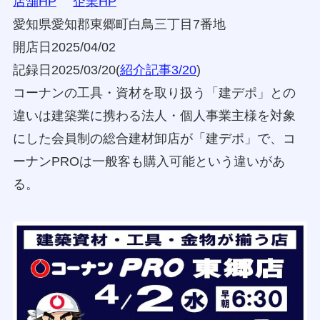
店舗HP
企業HP
愛知県愛知郡東郷町白鳥三丁目7番地
開店日2025/04/02
記録日2025/03/20(
紹介記事3/20
)
コーナンの工具・資材を取り扱う「建デポ」との
違いは建築業に携わる法人・個人事業主様を対象
にした会員制の総合建材卸店が「建デポ」で、コ
ーナンPROは一般客も購入可能という違いがあ
る。