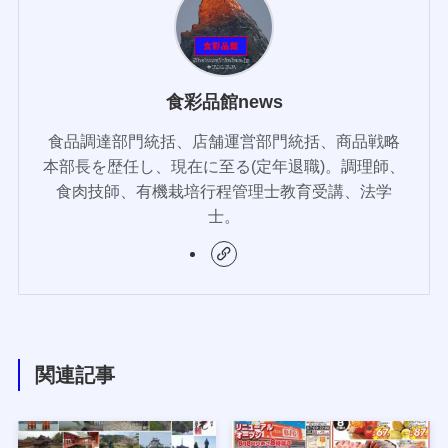
食彩品館news
食品調達部門統括、店舗運営部門統括、商品戦略
本部長を歴任し、現在に至る(定年退職)。調理師、
食肉技師、有機栽培行程管理士教育受講、法学
士。
関連記事