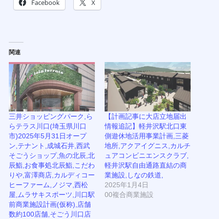
Facebook
X
関連
三井ショッピングパーク,ら
【計画記事に大店立地届出
らテラス川口(埼玉県川口
情報追記】軽井沢駅北口東
市)2025年5月31日オープ
側遊休地活用事業計画,三菱
ン,テナント,成城石井,西武
地所,アクアイグニス,カルチ
そごうショップ,魚の北辰,北
ュアコンビニエンスクラブ,
辰鮨,お食事処北辰鮨,こだわ
軽井沢駅自由通路直結の商
りや,富澤商店,カルディコー
業施設,しなの鉄道,
ヒーファーム,ノジマ,西松
2025年1月4日
屋,ムラサキスポーツ,川口駅
00複合商業施設
前商業施設計画(仮称),店舗
数約100店舗,そごう川口店