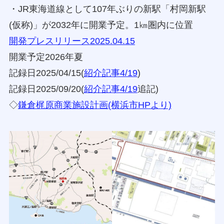
・JR東海道線として107年ぶりの新駅「村岡新駅
(仮称)」が2032年に開業予定。1㎞圏内に位置
開発プレスリリース2025.04.15
開業予定2026年夏
記録日2025/04/15(
紹介記事4/19
)
記録日2025/09/20(
紹介記事4/19
追記)
◇
鎌倉梶原商業施設計画(横浜市HPより)