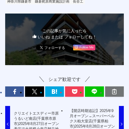
神奈川県鎌倉市
鎌倉梶原商業施設計画
長谷工
この記事が気に入ったら
いいね または フォローしてね！
Follow Me
シェア歓迎です
【開店時期追記】2025年9
クリエイトエスディー市原
月オープン→スーパーベル
うるいど南店(千葉県市原
クス柏大室店(千葉県柏
市)2025年8月27日オープン
市)2025年8月28日オープン
予定で大規模小売店舗立地