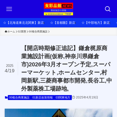
☆【北海道東北北関東】新店
☆【首都圏】新店
☆【中部地方】新店
ホーム
02業態
00複合商業施設
【開店時期修正追記】鎌倉梶原商
業施設計画(仮称,神奈川県鎌倉
市)2026年3月オープン予定,スーパ
2025
4/19
ーマーケット,ホームセンター,村
岡新駅,三菱商事都市開発,長谷工,中
外製薬株工場跡地,
2025年4月19日
00複合商業施設
01新店改装情報
03関東地方