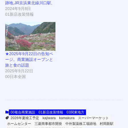
跡地,JR京浜東北線川口駅,
2024年9月8日
01新店改装情報
★2025年9月22日の告知ペ
ージ。商業施設オープンと
旅と食の話題
2025年9月22日
00日本全国
00複合商業施設
01新店改装情報
03関東地方
2026年夏竣工予定
kajiwara
kamakura
スーパーマーケット
ホームセンター
三菱商事都市開発
中外製薬株工場跡地
村岡新駅