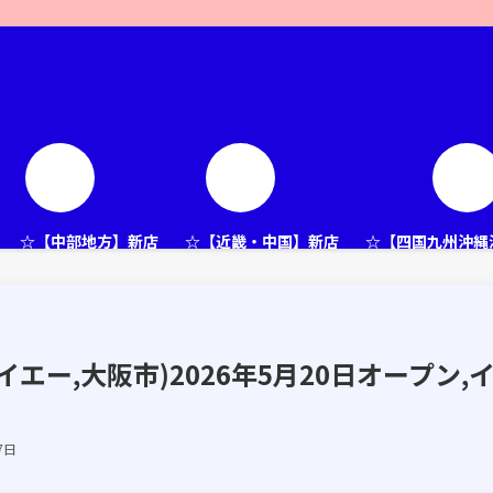
☆【中部地方】新店
☆【近畿・中国】新店
☆【四国九州沖縄
エー,大阪市)2026年5月20日オープン,
7日