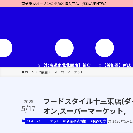
商業施設オープンの話題と購入商品 | 食彩品館NEWS
☆【北海道東北北関東】新店
☆【首都圏】新店
ホーム
02業態
01スーパーマーケット
フードスタイル十三東店(ダイ
2026
5/17
オン,スーパーマーケット,
01スーパーマーケット
01新店改装情報
06関西地方
2026年5月1