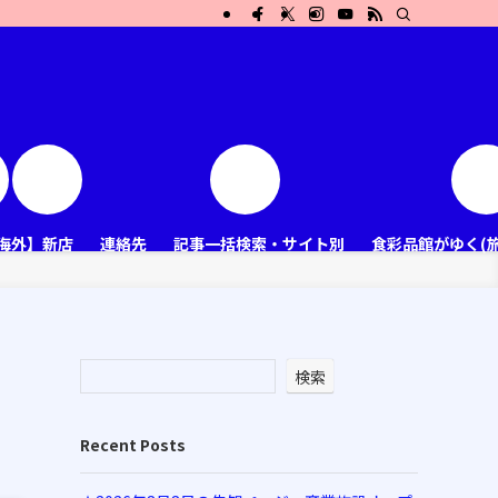
海外】新店
連絡先
記事一括検索・サイト別
食彩品館がゆく(
イ
検索
Recent Posts