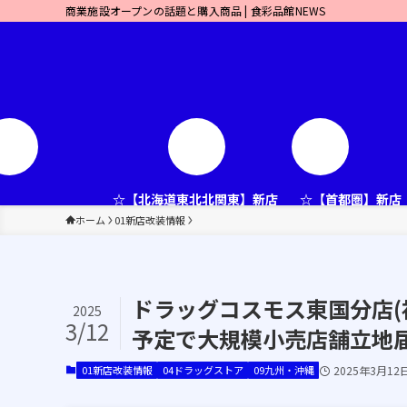
商業施設オープンの話題と購入商品 | 食彩品館NEWS
☆【北海道東北北関東】新店
☆【首都圏】新店
ホーム
01新店改装情報
ドラッグコスモス東国分店(福
2025
3/12
予定で大規模小売店舗立地届
01新店改装情報
04ドラッグストア
09九州・沖縄
2025年3月12