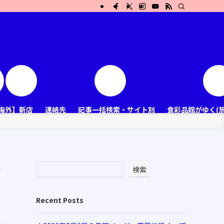
海外】新店
連絡先
記事一括検索・サイト別
食彩品館がゆく(
ン
検索
Recent Posts