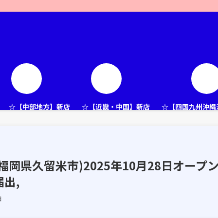
☆【中部地方】新店
☆【近畿・中国】新店
☆【四国九州沖縄
岡県久留米市)2025年10月28日オープ
出,
日