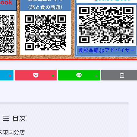
目次
モス東国分店