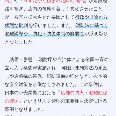
路
」や「
うずたかく積まれた陳列商品
」が避難経
路を塞ぎ、店内の視界を著しく悪化させたこと
が、被害を拡大させた要因として
行政や世論から
猛烈な批判
を浴びました。また、
消防法に基づく
避難誘導や、防犯・防災体制の脆弱性
が浮き彫り
となりました。
結果・影響： 消防庁や自治体による全国一斉の
立ち入り検査が実施され、同社は陳列方法の見直
しや通路幅の確保、消防設備の強化など、抜本的
な安全対策を余儀なくされました。この事件は、
日本の小売業界における「
店舗の防火・避難動線
の確保
」というリスク管理の重要性を決定づける
事例となりました。