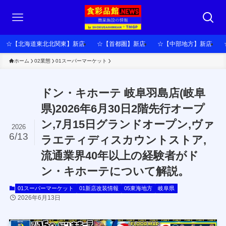
☆【北海道東北北関東】新店
☆【首都圏】新店
☆【中部地方】新店
ホーム
02業態
01スーパーマーケット
ドン・キホーテ 岐阜羽島店(岐阜
県)2026年6月30日2階先行オープ
ン,7月15日グランドオープン,ヴァ
2026
6/13
ラエティディスカウントストア,
流通業界40年以上の経験者がド
ン・キホーテについて解説。
01スーパーマーケット
01新店改装情報
05東海地方
岐阜県
2026年6月13日