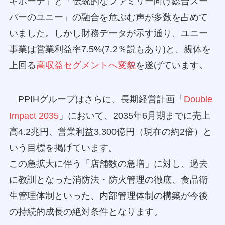
キホーテ」と「伝統的なファミリー向け総合スー
パーのユニー」の融合を危ぶむ声が多数を占めて
いました。しかし財務データが示す通り、ユニー
事業は営業利益率7.5%(7.2％説もあり)と、親体を
上回る
高収益セグメントへ変貌
を遂げています。
PPIHグループはさらに、長期経営計画「
Double
Impact 2035
」において、2035年6月期までに売上
高4.2兆円、営業利益3,300億円（現在の約2倍）と
いう目標を掲げています。
この急拡大に伴う「店舗数の急増」に対し、過去
に教訓となった消防法・防火管理の徹底、食品衛
生管理体制といった、内部管理体制の構築が今後
の持続的成長の絶対条件となります。