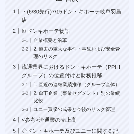
・(6/30先行)7/15ドン・キホーテ岐阜羽島
店
🔳ドンキホーテ物語
企業概要と沿革
2. 過去の重大な事件・事故および安全管
理のリスク
流通業界におけるドン・キホーテ（PPIH
グループ）の位置付けと財務推移
1. 直近の連結業績推移（グループ全体）
2. 傘下企業（事業セグメント）別の業績
比較
ユニー買収の成果と今後のリスク管理
<参考>流通業の売上高
◇ドン・キホーテ及びユニーに関する記