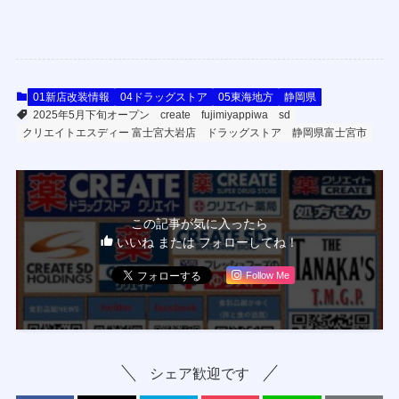
01新店改装情報
04ドラッグストア
05東海地方
静岡県
2025年5月下旬オープン
create
fujimiyappiwa
sd
クリエイトエスディー 富士宮大岩店
ドラッグストア
静岡県富士宮市
この記事が気に入ったら
いいね または フォローしてね！
Follow Me
シェア歓迎です