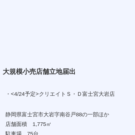
大規模小売店舗立地届出
・<4/24予定>クリエイトＳ・Ｄ富士宮大岩店
静岡県富士宮市大岩字南谷戸88の一部ほか
店舗面積 1,775㎡
駐車場 75台