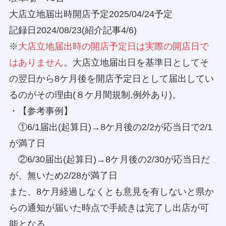
大店立地届出時開店予定2025/04/24予定
記録日2024/08/23(紹介記事4/6)
※
大店立地届出時の開店予定日は実際の開店日で
はありません
。大店立地届出日を基準日としてそ
の翌日から8ケ月後を開店予定日として届出してい
るのがその理由(８ケ月間規制,例外あり)。
・【参考事例】
①6/1届出(起算日)→8ケ月後の2/2が応当日で2/1
が満了日
②6/30届出(起算日)→8ケ月後の2/30が応当日だ
が、無いため2/28が満了日
また、8ケ月経過しなくとも意見を有しないと県か
らの通知が届いた時点で手続きは完了し出店が可
能となる