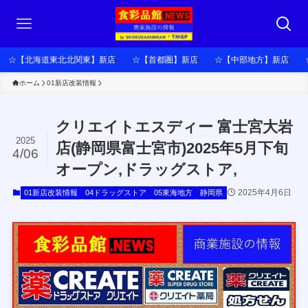
☆【北海道東北北関東】新店
☆【首都圏】新店
☆【中部地方】新店
ホーム
01新店改装情報
クリエイトエスディー 富士宮大岩
2025
店(静岡県富士宮市)2025年5月下旬
4/06
オープン,ドラッグストア,
2025年4月6日
01新店改装情報
04ドラッグストア
05東海地方
静岡県