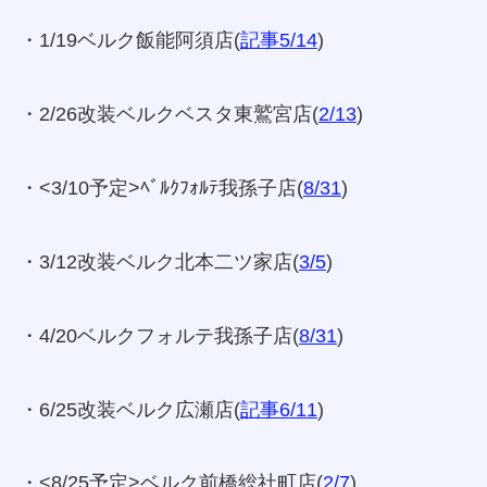
・1/19ベルク飯能阿須店(
記事5/14
)
・2/26改装ベルクベスタ東鷲宮店(
2/13
)
・<3/10予定>ﾍﾞﾙｸﾌｫﾙﾃ我孫子店(
8/31
)
・3/12改装ベルク北本二ツ家店(
3/5
)
・4/20ベルクフォルテ我孫子店(
8/31
)
・6/25改装ベルク広瀬店(
記事6/11
)
・<8/25予定>ベルク前橋総社町店(
2/7
)