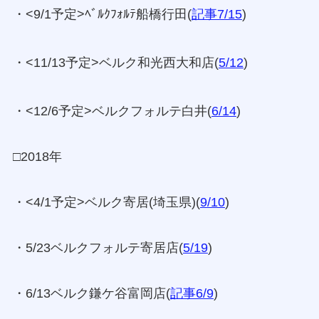
・<9/1予定>ﾍﾞﾙｸﾌｫﾙﾃ船橋行田(
記事7/15
)
・<11/13予定>ベルク和光西大和店(
5/12
)
・<12/6予定>ベルクフォルテ白井(
6/14
)
□2018年
・<4/1予定>ベルク寄居(埼玉県)(
9/10
)
・5/23ベルクフォルテ寄居店(
5/19
)
・6/13ベルク鎌ケ谷富岡店(
記事6/9
)