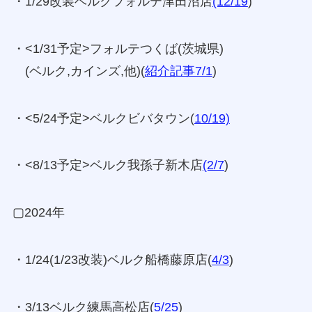
・1/29改装ベルクフォルテ津田沼店
(12/19
)
・<1/31予定>フォルテつくば(茨城県)
(ベルク,カインズ,他)(
紹介記事7/1
)
・<5/24予定>ベルクビバタウン(
10/19)
・<8/13予定>ベルク我孫子新木店
(2/7
)
▢2024年
・1/24(1/23改装)ベルク船橋藤原店(
4/3
)
・3/13ベルク練馬高松店(
5/25
)