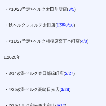
・<10/23予定>ベルク太田別所店(
3/5
)
・秋ベルクフォルテ太田店(
記事8/18
)
・<11/27予定>ベルク相模原宮下本町店(
4/8
)
□2020年
・3/14改装ベルク春日部緑町店(
2/27
)
・4/25改装ベルク高崎日光店(
3/28
)
・7/29ベルク和光西大和店(
5/12
)