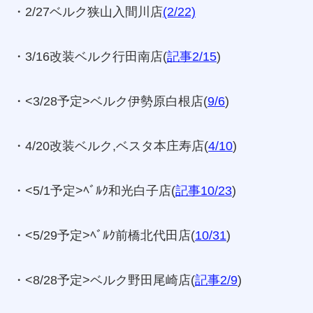
・2/27ベルク狭山入間川店
(2/22)
・3/16改装ベルク行田南店(
記事2/15
)
・<3/28予定>ベルク伊勢原白根店(
9/6
)
・4/20改装ベルク,ベスタ本庄寿店(
4/10
)
・<5/1予定>ﾍﾞﾙｸ和光白子店(
記事10/23
)
・<5/29予定>ﾍﾞﾙｸ前橋北代田店(
10/31
)
・<8/28予定>ベルク野田尾崎店(
記事2/9
)