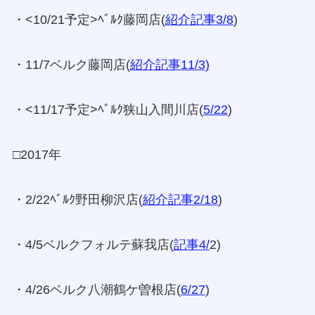
・<10/21予定>ﾍﾞﾙｸ藤岡店(
紹介記事3/8
)
・11/7ベルク藤岡店(
紹介記事11/3)
・<11/17予定>ﾍﾞﾙｸ狭山入間川店(
5/22
)
□2017年
・2/22ﾍﾞﾙｸ野田柳沢店(
紹介記事2/18
)
・4/5ベルクフォルテ蘇我店(
記事4/
2)
・4/26ベルク八潮鶴ケ曽根店(
6/27
)