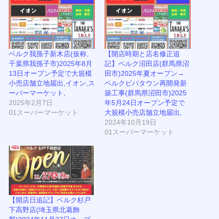
ベルク我孫子新木店(仮称,
【開店時期と店名修正追
千葉県我孫子市)2025年8月
記】ベルク沼田店(群馬県沼
13日オープン予定で大規模
田市)2025年夏オープン→
小売店舗立地届出,イオン,ス
ベルクビバタウン再開発新
ーパーマーケット,
築工事(群馬県沼田市)2025
2025年2月7日
年5月24日オープン予定で
01スーパーマーケット
大規模小売店舗立地届出,
2024年10月19日
01スーパーマーケット
【開店日追記】ベルク杉戸
下高野店(埼玉県北葛飾