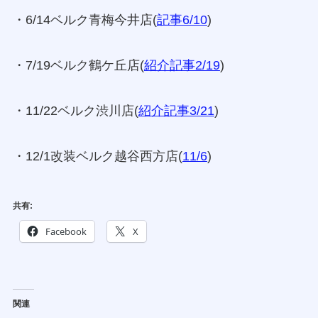
・6/14ベルク青梅今井店(
記事6/10
)
・7/19ベルク鶴ケ丘店(
紹介記事2/19
)
・11/22ベルク渋川店(
紹介記事3/21
)
・12/1改装ベルク越谷西方店(
11/6
)
共有:
Facebook
X
関連