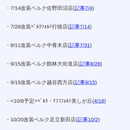
・7/14改装ベルク佐野田沼店(
記事7/4
)
・7/28改装ﾍﾞﾙｸﾌｫﾙﾃ行徳店(
記事7/14
)
・8/11改装ベルク中青木店(
記事7/31
)
・9/15改装ベルク館林大街道店(
記事8/28
)
・9/15改装ベルク越谷西方店(
記事9/15
)
・<10/8予定>ﾍﾞﾙｸ・ﾅﾌｺﾌｫﾙﾃ美しが丘(
4/18
)
・10/20改装ベルク足立新田店(
記事10/2
)