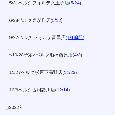
・5/31ベルクフォルテ八王子店(
5/24
)
・6/28ベルク光が丘店(
5/12
)
・9/27ベルク フォルテ富里店
(1/1追記)
・<10/28予定>ベルク船橋藤原店(
4/3
)
・11/27ベルク杉戸下高野店(
11/23
)
・12/6ベルク古河諸川店(
12/14
)
▢2022年