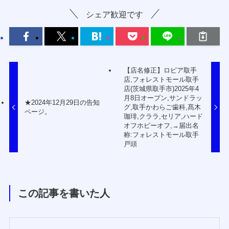
シェア歓迎です
【店名修正】ロピア取手
店,フォレストモール取手
店(茨城県取手市)2025年4
月8日オープン,サンドラッ
★2024年12月29日の告知
グ,取手かわらご歯科,髙木
ページ。
珈琲,クララ,セリア,ハード
オフホビーオフ,→届出名
称:フォレストモール取手
戸頭
この記事を書いた人