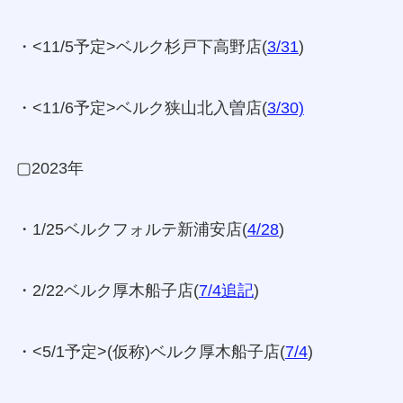
・<11/5予定>ベルク杉戸下高野店(
3/31
)
・<11/6予定>ベルク狭山北入曽店(
3/30)
▢2023年
・1/25ベルクフォルテ新浦安店(
4/28
)
・2/22ベルク厚木船子店(
7/4追記
)
・<5/1予定>(仮称)ベルク厚木船子店(
7/4
)