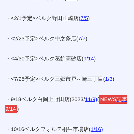
・<2/1予定>ベルク野田山崎店(
7/5
)
・<2/23予定>ベルク中之条店(
7/7
)
・<4/30予定>ベルク葛飾高砂店(
9/14
)
・<7/25予定>ベルク三郷市戸ヶ崎三丁目(
1/3
)
・9/18ベルク白岡上野田店(2023/
11/9)
(
NEW
S
記事
9/14
)
・10/16ベルクフォルテ桐生市場店(
1/16)