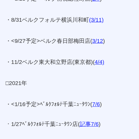
・8/31ベルクフォルテ横浜川和町
(3/11)
・<9/27予定>ベルク春日部梅田店(
3/12
)
・11/2ベルク東大和立野店(東京都)(
4/4)
□2021年
・<1/16予定>ﾍﾞﾙｸﾌｫﾙﾃ千葉ﾆｭｰﾀｳﾝ(
7/6
)
・1/27ﾍﾞﾙｸﾌｫﾙﾃ千葉ﾆｭｰﾀｳﾝ店(
記事7/6
)