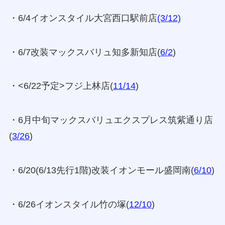
・6/4イオンスタイル大宮西口駅前店
(3/12)
・6/7改装マックスバリュ知多新知店(
6/2
)
・<6/22予定>フジ上林店(
11/14
)
・6月中旬マックスバリュエクスプレス筑紫通り店
(
3/26
)
・6/20(6/13先行1階)改装イオンモール盛岡南(
6/10
)
・6/26イオンスタイル竹の塚(
12/10
)