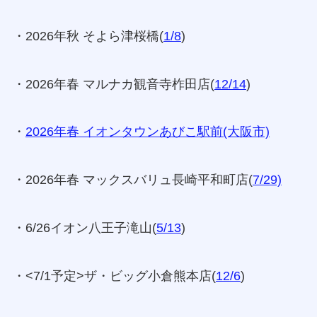
・2026年秋 そよら津桜橋(
1/8
)
・2026年春 マルナカ観音寺柞田店(
12/14
)
・
2026年春 イオンタウンあびこ駅前(大阪市)
・2026年春 マックスバリュ長崎平和町店(
7/29)
・6/26イオン八王子滝山(
5/13
)
・<7/1予定>ザ・ビッグ小倉熊本店(
12/6
)