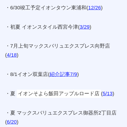
・6/30竣工予定イオンタウン東浦和(
12/26
)
・初夏 イオンスタイル西宮今津(
3/29
)
・7月上旬マックスバリュエクスプレス向野店
(
4/18
)
・8/1イオン双葉店(
紹介記事7/9
)
・夏
イオンそよら飯田アップルロード店
(
5/13
)
・夏 マックスバリュエクスプレス御器所2丁目店
(
6/20
)