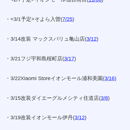
・<3/1予定>そよら入曽(
7/25
)
・3/14改装 マックスバリュ亀山店(
3/12
)
・3/21フジ宇和島桜町店(
3/17
)
・3/22Xiaomi Storeイオンモール浦和美園
(3/16)
・3/15改装ダイエーグルメシティ住道店(
3/8
)
・3/19改装イオンモール伊丹(
3/12
)