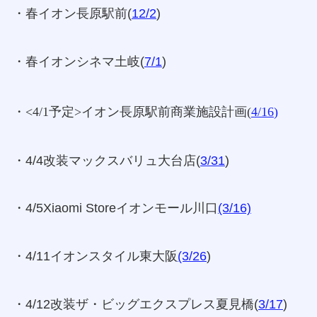
・春イオン長原駅前(
12/2
)
・春イオンシネマ土岐(
7/1
)
・<4/1予定>イオン長原駅前商業施設計画(
4/16
)
・4/4改装マックスバリュ大台店(
3/31
)
・4/5Xiaomi Storeイオンモール川口
(3/16)
・4/11イオンスタイル東大阪
(3/26
)
・4/12改装ザ・ビッグエクスプレス夏見橋(
3/17
)