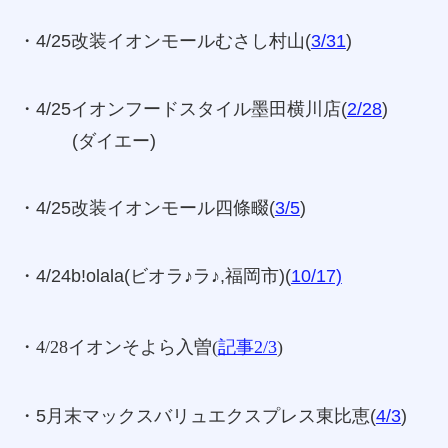
・4/25改装イオンモールむさし村山(
3/31
)
・4/25イオンフードスタイル墨田横川店(
2/28
)
(ダイエー)
・4/25改装イオンモール四條畷(
3/5
)
・4/24b!olala(ビオラ♪ラ♪,福岡市)(
10/17)
・4/28イオンそよら入曽
(
記事2/3
)
・5月末マックスバリュエクスプレス東比恵(
4/3
)