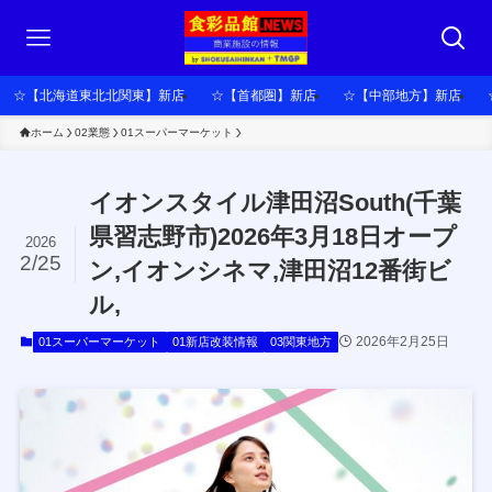
☆【北海道東北北関東】新店
☆【首都圏】新店
☆【中部地方】新店
ホーム
02業態
01スーパーマーケット
イオンスタイル津田沼South(千葉
県習志野市)2026年3月18日オープ
2026
2/25
ン,イオンシネマ,津田沼12番街ビ
ル,
2026年2月25日
01スーパーマーケット
01新店改装情報
03関東地方