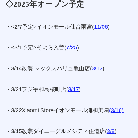
◇2025年オープン予定
・<2/7予定>イオンモール仙台雨宮(
11/06
)
・<3/1予定>そよら入曽(
7/25
)
・3/14改装 マックスバリュ亀山店(
3/12
)
・3/21フジ宇和島桜町店(
3/17
)
・3/22Xiaomi Storeイオンモール浦和美園
(3/16)
・3/15改装ダイエーグルメシティ住道店(
3/8
)