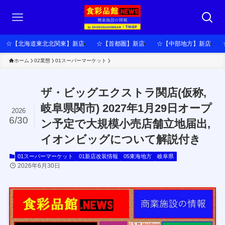
☆【北海道東北北関東】新店
☆【首都圏】新店
☆【中部地方】新店
ホーム
02業態
01スーパーマーケット
ザ・ビッグエクストラ関店(仮称,
岐阜県関市) 2027年1月29日オープ
2026
6/30
ン予定で大規模小売店舗立地届出,
イオンビッグについて解説付き
01スーパーマーケット
01新店改装情報
05東海地方
岐阜県
2026年6月30日