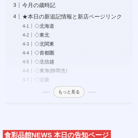
今月の歳時記
★本日の新追記情報と新店ページリンク
◇北海道
◇東北
◇北関東
◇首都圏
◇北信越
◇東海(静岡含)
◇近畿
もっと見る
食彩品館NEWS 本日の告知ページ