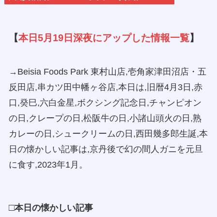
【
本日5月19日深夜にアップした情報一覧
】
→Beisia Foods Park 東村山店,壱角家津田沼店・五
反田店,串カツ田中幡ヶ谷店,本日は,旧暦4月3日,赤
口,癸巳,六白金星,ボクシング記念日,チャンピオン
の日,クレープの日,松阪牛の日,小諸山頭火の日,熟
カレーの日,シュークリームの日,西田幾多郎生誕,本
日の懐かしい記事は,京丹後で幻の間人ガニを元旦
に食す,2023年1月。
□
本日の懐かしい記事