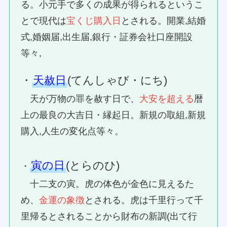
る。小元手で多くの成果が得られるというこ
とで現代は
宝くじ購入日
とされる。開業,結婚
式,婚姻届,出生届,銀行・証券会社口座開設
等々,
・
天赦日
(てんしゃび・にち)
天が万物の罪を赦す日で、
大安を超える
暦
上の最良の大吉日・縁起日。新規の取組,新規
購入,人生の変化点等々。
寅の日
(とらのひ)
・
十二支の寅。虎の体色が金色に見えるた
め、
金運の象徴
とされる。虎は千里行って千
里帰るとされることから財布の新調(出て行