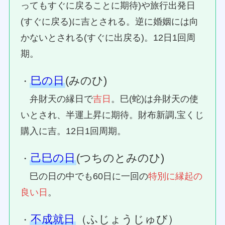
ってもすぐに戻ることに期待)や旅行出発日
(すぐに戻る)に吉とされる。逆に婚姻には向
かないとされる(すぐに出戻る)。12日1回周
期。
巳の日
(みのひ)
・
弁財天の縁日で
吉日
。巳(蛇)は弁財天の使
いとされ、半運上昇に期待。財布新調,宝くじ
購入に吉。12日1回周期。
己巳の日
(つちのとみのひ)
・
巳の日の中でも60日に一回の
特別に縁起の
良い日
。
不成就日
（ふじょうじゅび）
・