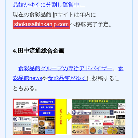
品館がゆくに分割し運営中。
現在の食彩品館.jpサイトは年内に
shokusaihinkanjp.com
へ移転完了予定。
4.
田中流通総合企画
食彩品館グループの専従アドバイザー
。
食
彩品館news
や
食彩品館がゆく
に投稿するこ
ともある。