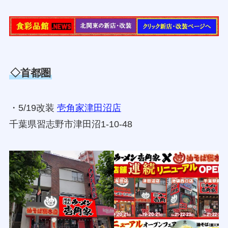
◇首都圏
・5/19改装
壱角家津田沼店
千葉県習志野市津田沼1-10-48