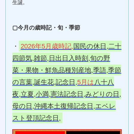
生誕,
▢今月の歳時記・旬・季節
・
2026年5月歳時記,
国民の休日,二十
四節気,雑節,日出日入時刻,旬の野
菜・果物・鮮魚品種別産地,季語,季節
の言葉,誕生花,記念日,
5月は
八十八
夜,立夏,小満,憲法記念日,みどりの日,
母の日,沖縄本土復帰記念日,エベレ
スト登頂記念日,