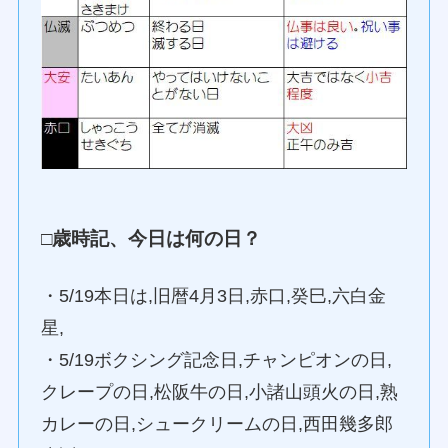
□歳時記、今日は何の日？
・5/19本日は,旧暦4月3日,赤口,癸巳,六白金
星,
・5/19ボクシング記念日,チャンピオンの日,
クレープの日,松阪牛の日,小諸山頭火の日,熟
カレーの日,シュークリームの日,西田幾多郎