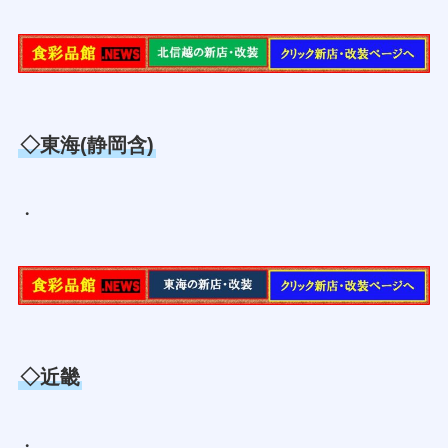
◇東海(静岡含)
・
◇近畿
・