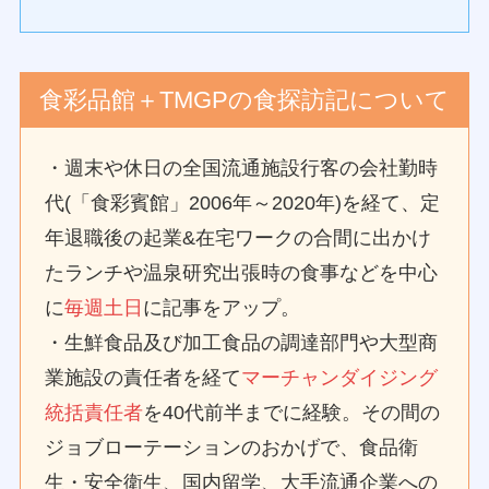
食彩品館＋TMGPの食探訪記について
・週末や休日の全国流通施設行客の会社勤時
代(「食彩賓館」2006年～2020年)を経て、定
年退職後の起業&在宅ワークの合間に出かけ
たランチや温泉研究出張時の食事などを中心
に
毎週土日
に記事をアップ。
・生鮮食品及び加工食品の調達部門や大型商
業施設の責任者を経て
マーチャンダイジング
統括責任者
を40代前半までに経験。その間の
ジョブローテーションのおかげで、食品衛
生・安全衛生、国内留学、大手流通企業への