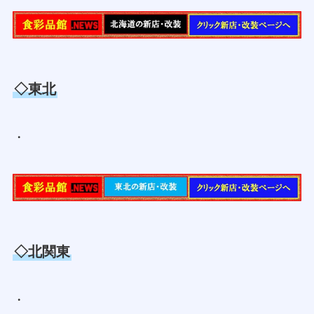
◇東北
・
◇北関東
・