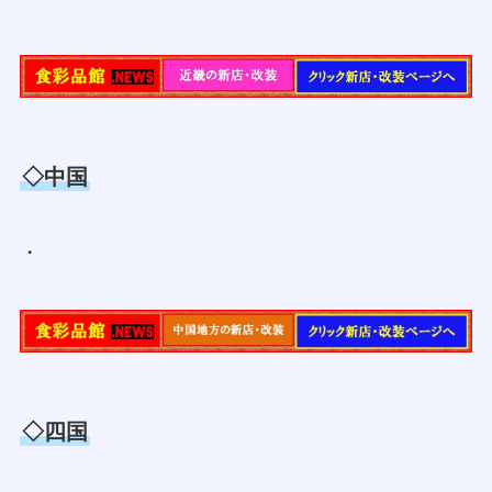
◇中国
・
◇四国