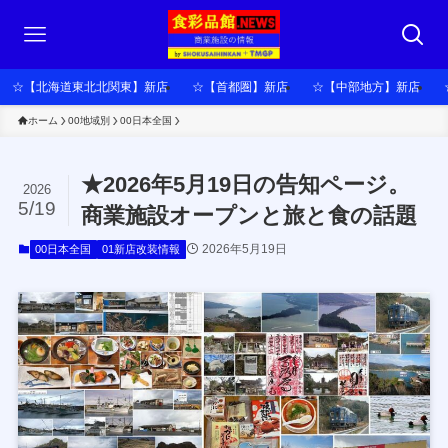
☆【北海道東北北関東】新店
☆【首都圏】新店
☆【中部地方】新店
ホーム
00地域別
00日本全国
★2026年5月19日の告知ページ。
2026
5/19
商業施設オープンと旅と食の話題
2026年5月19日
00日本全国
01新店改装情報