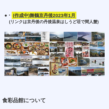
●・
(作成中)舞鶴京丹後2023年1月
(リンクは京丹後の丹後温泉はしうど荘で間人蟹)
食彩品館について