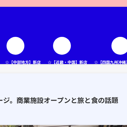
☆【中部地方】新店
☆【近畿・中国】新店
☆【四国九州沖縄
知ページ。商業施設オープンと旅と食の話題