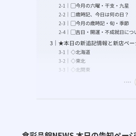
▢今月の六曜・干支・九星
□歳時記、今日は何の日？
▢今月の歳時記・旬・季節
▢吉日・開運・不成就日につ
★本日の新追記情報と新店ペー
◇北海道
◇東北
◇北関東
食彩品館NEWS 本日の告知ペー