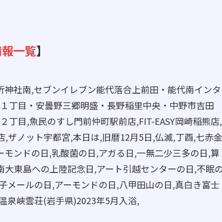
情報一覧
】
ローソン車折神社南,セブンイレブン能代落合上前田・能代南インタ
１丁目・安曇野三郷明盛・長野稲里中央・中野市吉田
目,魚民のすし門前仲町駅前店,FIT-EASY岡崎稲熊店,
,ザノット宇都宮,本日は,旧暦12月5日,仏滅,丁酉,七赤
ーモンドの日,乳酸菌の日,アガる日,一無二少三多の日,算
南大東島への上陸記念日,アート引越センターの日,不眠
電子メールの日,アーモンドの日,八甲田山の日,真白き富士
泉峡雲荘(岩手県)2023年5月入浴,