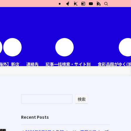
海外】新店
連絡先
記事一括検索・サイト別
食彩品館がゆく(
検索
Recent Posts