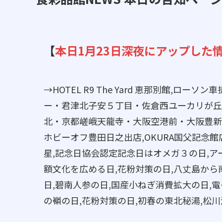
【
本日1月23日深夜にアップした
→HOTEL R9 The Yard 恵那別館,
ー・君津北子安５丁目・佐倉西ユーカリが丘
北・京都嵯峨天龍寺・大阪空港前・大阪豊新２丁
ホビーオフ豊田日之出店,OKURA国父記念館店
星,記念日協会認定記念日はオメガ３の日,ア
額文化を広める日,花粉対策の日,八丈島から
日,碧南人参の日,国産小ねぎ消費拡大の日,
の嶺の日,花粉対策の日,初春の東北秘湯,松川温