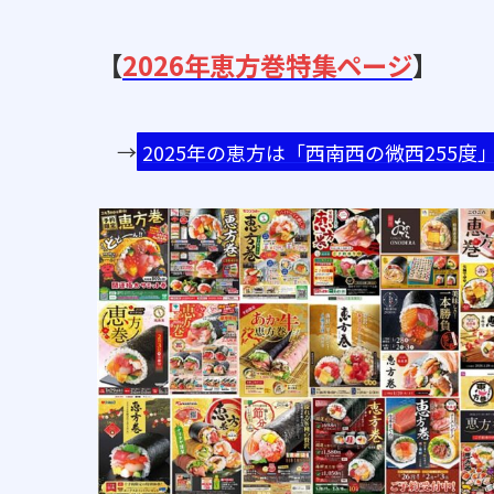
【
2026年恵方巻特集ページ
】
→
2025年の恵方は「西南西の微西255度