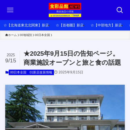
☆【北海道東北北関東】新店
☆【首都圏】新店
☆【中部地方】新店
ホーム
00地域別
00日本全国
★2025年9月15日の告知ページ。
2025
9/15
商業施設オープンと旅と食の話題
2025年9月15日
00日本全国
01新店改装情報