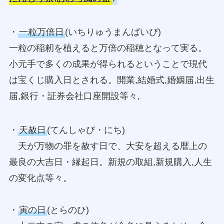
・
一粒万倍日
(いちりゅうまんばいび)
一粒の稲籾を植えると万倍の稲穂となって実る。
小元手で多くの成果が得られるということで現代
は宝くじ購入日とされる。開業,結婚式,婚姻届,出生
届,銀行・証券会社口座開設等々,
・
天赦日
(てんしゃび・にち)
天が万物の罪を赦す日で、大安を超える暦上の
最良の大吉日・縁起日。新規の取組,新規購入,人生
の変化点等々。
・
寅の日
(とらのひ)