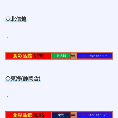
◇北信越
・
◇東海(静岡含)
・