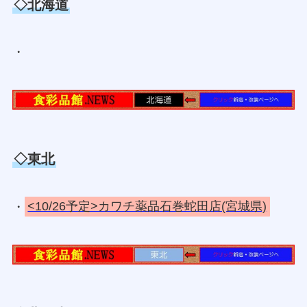
◇北海道
・
◇東北
・
<10/26予定>カワチ薬品石巻蛇田店(宮城県)