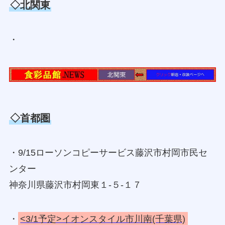
◇北関東
・
◇首都圏
・9/15ローソンコピーサービス藤沢市村岡市民セ
ンター
神奈川県藤沢市村岡東１‐５‐１７
・
<3/1予定>イオンスタイル市川南(千葉県)