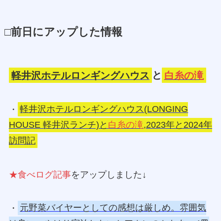
□前日にアップした情報
軽井沢ホテルロンギングハウス
と
白糸の滝
・
軽井沢ホテルロンギングハウス(LONGING
HOUSE 軽井沢ランチ)と
白糸の滝
,2023年と2024年
訪問記
★食べログ記事
をアップしました↓
・
元野菜バイヤーとしての感想は厳しめ。雰囲気