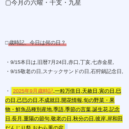
▢今月の六曜・干支・九星
□
歳時記、今日は何の日？
・9/15本日は,旧暦7月24日,赤口,丁亥,七赤金星,
・9/15敬老の日,スナックサンドの日,石狩鍋記念日,
・
2025年9月歳時記
,一粒万倍日,天赦日,寅の日,巳
の日,己巳の日,不成就日,開花情報,旬の野菜・果
物・鮮魚品種別産地,季語,季節の言葉,誕生花,記念
日,長月,重陽の節句,敬老の日,秋分の日,彼岸,岸和田
だんじり祭,おわら風の盆
,