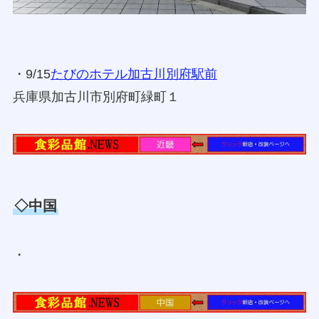
・9/15
たびのホテル加古川別府駅前
兵庫県加古川市別府町緑町１
◇中国
・