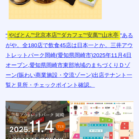
“
やばとん”“北京本店”“ダカフェ”“安萬”“山水亭
”ある
がや。全180店で飲食45店は日本一とか。三井アウ
トレットパーク岡崎(愛知県岡崎市)2025年11月4日
オープン,愛知県岡崎市東部地域のまちづくりＤゾ
ーン(賑わい商業施設・交流ゾーン)出店テナント一
覧と見所・チェックポイント確認。