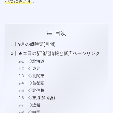
いただきます
。
目次
9月の歳時記(月間)
★本日の新追記情報と新店ページリンク
◇北海道
◇東北
◇北関東
◇首都圏
◇北信越
◇東海(静岡含)
◇近畿
◇中国