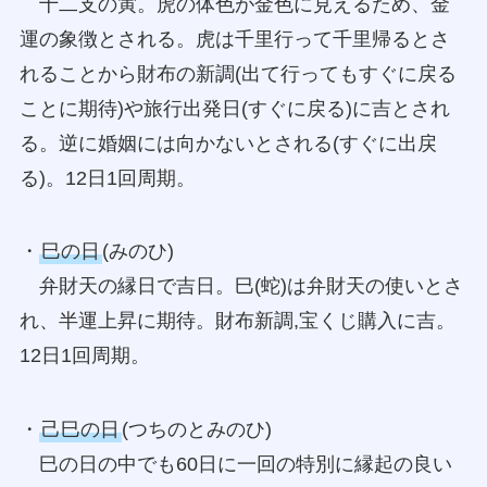
十二支の寅。虎の体色が金色に見えるため、金
運の象徴とされる。虎は千里行って千里帰るとさ
れることから財布の新調(出て行ってもすぐに戻る
ことに期待)や旅行出発日(すぐに戻る)に吉とされ
る。逆に婚姻には向かないとされる(すぐに出戻
る)。12日1回周期。
・
巳の日
(みのひ)
弁財天の縁日で吉日。巳(蛇)は弁財天の使いとさ
れ、半運上昇に期待。財布新調,宝くじ購入に吉。
12日1回周期。
・
己巳の日
(つちのとみのひ)
巳の日の中でも60日に一回の特別に縁起の良い