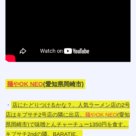
麺やOK NEO
(愛知県岡崎市)
・
店にたどりつけるかな？。人気ラーメン店の2号
店はキブサチ2号店の隣に出店。
麺やOK NEO
(愛知
県岡崎市)で味噌とんチャーチュー1350円を食す。
キブサチ2ndの隣。BARATIE。