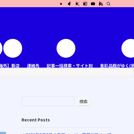
海外】新店
連絡先
記事一括検索・サイト別
食彩品館がゆく(
検索
Recent Posts