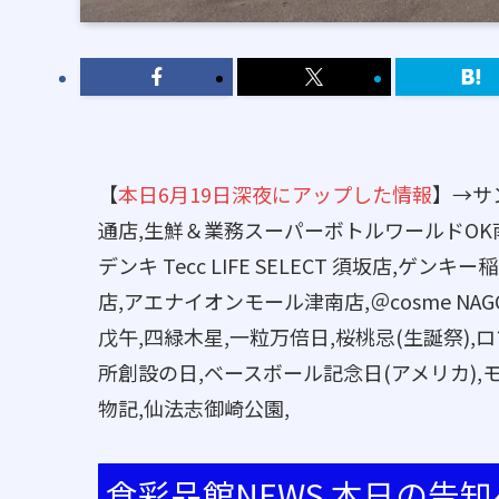
【
本日6月19日深夜にアップした情報
】→サ
通店,生鮮＆業務スーパーボトルワールドOK
デンキ Tecc LIFE SELECT 須坂店,
店,アエナイオンモール津南店,＠cosme NAG
戊午,四緑木星,一粒万倍日,桜桃忌(生誕祭)
所創設の日,ベースボール記念日(アメリカ),
物記,仙法志御崎公園,
食彩品館NEWS 本日の告