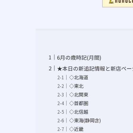
6月の歳時記(月間)
★本日の新追記情報と新店ペー
◇北海道
◇東北
◇北関東
◇首都圏
◇北信越
◇東海(静岡含)
◇近畿