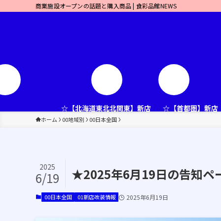
商業施設オープンの話題と購入商品 | 食彩品館NEWS
☆【北海道東北北関東】新店
☆【首都圏】新店
ホーム
00地域別
00日本全国
2025
★2025年6月19日の告知ペ
6/19
00日本全国
01新店改装情報
2025年6月19日