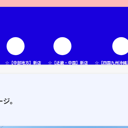
☆【中部地方】新店
☆【近畿・中国】新店
☆【四国九州沖縄
ージ。