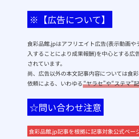
※【広告について】
食彩品館.jpはアフリエイト広告(表示動画
入することにより成果報酬)を中心とする広
されています。
尚、広告以外の本文記事内容については食彩
依頼による、いわゆる
“ヤラセ”や“ステマ”
☆問い合わせ注意
食彩品館.jp記事を根拠に記事対象公式ペ