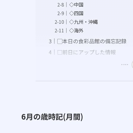
◇中国
◇四国
◇九州・沖縄
◇海外
▢本日の食彩品館の備忘記録
□前日にアップした情報
6月の歳時記(月間)