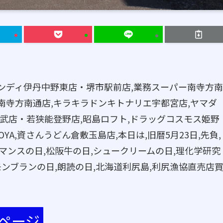
ンディ伊丹中野東店・堺市駅前店,業務スーパー南寺方南
南寺方南通店,キラキラドンキトナリエ宇都宮店,ヤマダ
ゲンキー稲武店・若狭能登野店,昭島ロフト,ドラッグコスモス姫野
OYA,資さんうどん倉敷玉島店,本日は,旧暦5月23日,先負,
,ロマンスの日,松阪牛の日,シュークリームの日,理化学研究
モンブランの日,朗読の日,北海道利尻島,利尻漁協直売店
知ページ