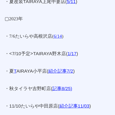
・夏改装TAIRAYA上尾中妻店(
5/11
)
▢2023年
・7/6たいらや高根沢店(
6/14
)
・<7/10予定>TAIRAYA野木店(
1/17
)
・夏
T
AIRAYA小平店(
紹介記事7/2
)
・秋タイラヤ吉野町店(
記事8/25
)
・11/10たいらや中田原店(
紹介記事11/03
)