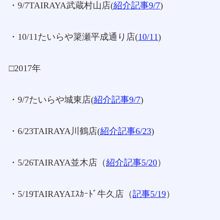
・9/7TAIRAYA武蔵村山店(
紹介記事9/7
)
・10/11たいらや簗瀬平成通り店(
10/11
)
□2017年
・9/7たいらや城東店(
紹介記事9/7
)
・6/23TAIRAYA川鶴店(
紹介記事6/23
)
・5/26TAIRAYA並木店（
紹介記事5/20
）
・5/19TAIRAYAｴｽｶｰﾄﾞ牛久店（
記事5/19
）