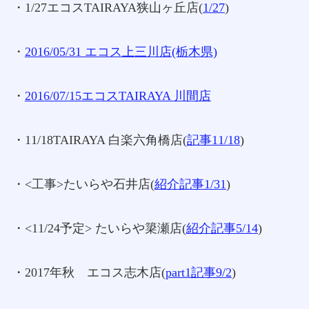
・1/27エコスTAIRAYA狭山ヶ丘店(
1/27
)
・
2016/05/31 エコス上三川店(栃木県)
・
2016/07/15エコスTAIRAYA 川間店
・11/18TAIRAYA 白楽六角橋店(
記事11/18
)
・<工事>たいらや石井店(
紹介記事1/31
)
・<11/24予定> たいらや簗瀬店(
紹介記事5/14
)
・2017年秋 エコス志木店(
part1記事9/2
)