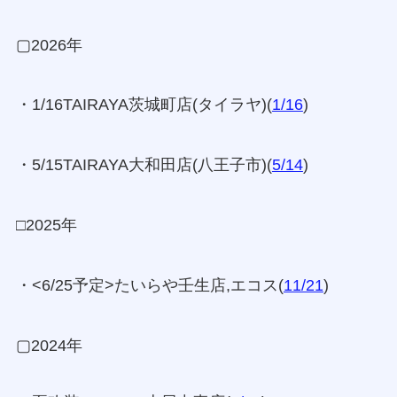
▢2026年
・1/16TAIRAYA茨城町店(タイラヤ)(
1/16
)
・5/15TAIRAYA大和田店(八王子市)(
5/14
)
□2025年
・<6/25予定>たいらや壬生店,エコス(
11/21
)
▢2024年