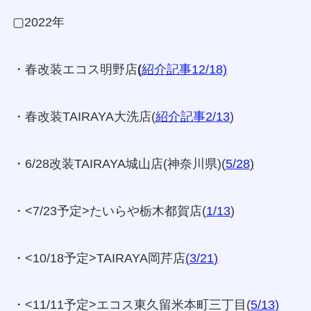
▢2022年
・春改装エコス明野店
(
紹介記事12/18)
・春改装TAIRAYA大洗店(
紹介記事2/13
)
・6/28改装TAIRAYA城山店(神奈川県)(
5/28
)
・<7/23予定>たいらや栃木都賀店(
1/13
)
・<10/18予定>TAIRAYA岡芹店
(
3/21
)
・<11/11予定>エコス東久留米本町三丁目(
5/13
)