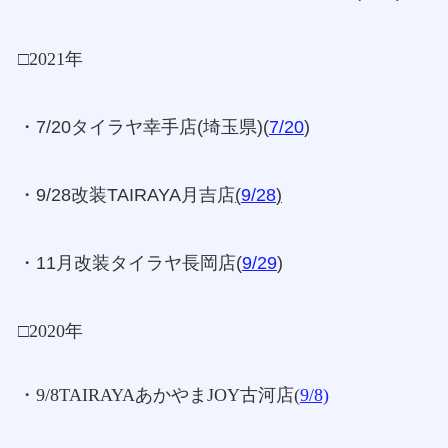
□2021年
・7/20タイラヤ幸手店(埼玉県)(
7/20
)
・9/28改装TAIRAYA月吉店
(
9/28
)
・11月改装タイラヤ長岡店(
9/29
)
□2020年
・9/8TAIRAYAあかやまJOY古河店(
9/8)