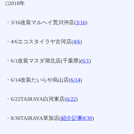
□2018年
・3/16改装マルヘイ荒川沖店(
3/16
)
・4/6エコスタイラヤ古河店(
4/6
)
・6/1改装マスダ湖北店(千葉県)
(
6/1
)
・6/14改装たいらや烏山店(
6/14
)
・6/22TAIRAYA白河東店(
6/22
)
・8/30TAIRAYA草加店(
紹介記事8/30
)