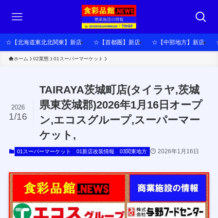
☆【北海道東北北関東】新店
☆【首都圏】新店
☆【中部地方】新店
ホーム
02業態
01スーパーマーケット
TAIRAYA茨城町店(タイラヤ,茨城
県東茨城郡)2026年1月16日オープ
2026
1/16
ン,エコスグループ,スーパーマー
ケット,
2026年1月16日
01スーパーマーケット
01新店改装情報
03関東地方