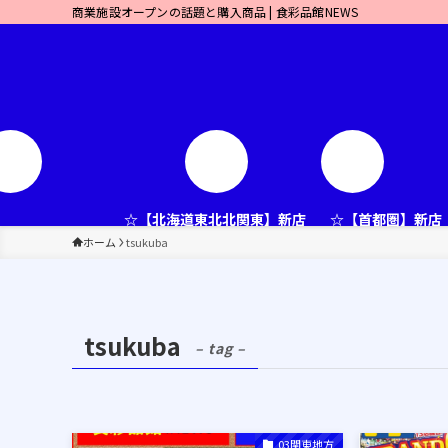
商業施設オープンの話題と購入商品 | 食彩品館NEWS
☆【北海道東北北関東】新店
☆【首都圏】新店
ホーム
tsukuba
tsukuba
– tag –
03関東地方