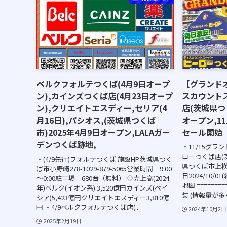
ベルクフォルテつくば(4月9日オープ
【グランド
ン),カインズつくば店(4月23日オープ
スカウント
ン),クリエイトエスディー,セリア(4
店(茨城県つく
月16日),パシオス,(茨城県つくば
オープン,1
市)2025年4月9日オープン,LALAガー
セール開始
デンつくば跡地,
・11/15グラ
ローつくば店(
・(4/9先行)フォルテつくば 施設HP茨城県つく
県つくば市上横場2
ば市小野崎278-1029-879-5065営業時間 9:00
日2024/10/0
～0:00駐車場 680台（無料） ◇売上高(2024
地図 =======
年)ベルク(イオン系) 3,520億円カインズ(ベイ
装 (情報量が多
シア)5,423億円クリエイトエスディー3,810億
円 ・4/9ベルクフォルテつくば店(...
2024年10月2日
2025年2月19日