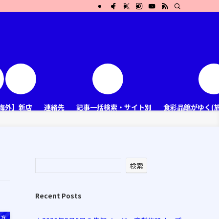
海外】新店
連絡先
記事一括検索・サイト別
食彩品館がゆく(
検索
Recent Posts
地方