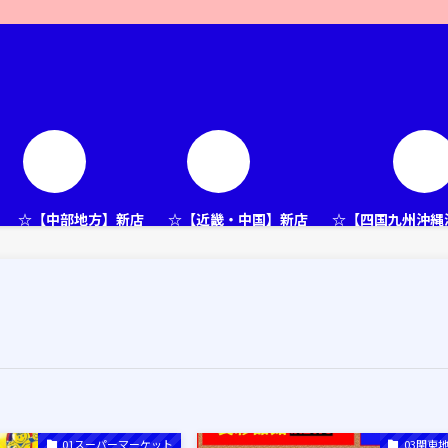
☆【中部地方】新店
☆【近畿・中国】新店
☆【四国九州沖縄
01スーパーマーケット
03関東