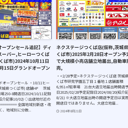
オープンセール追記】ディ
ネクステージつくば店(仮称,茨城
スーパー,ヒーローつくば
くば市)2025年2月28日オープン予
ば市)2024年10月11日
で大規模小売店舗立地届出,自動車
1月15日グランドオープン
売,
・<2/28予定>ネクステージつくば店 茨城
くば市研究学園五丁目１番地１店舗面積
ンドオープンセール ・10/11ヒー
6,951㎡駐車場 21台大店立地届出時開店
茨城県つくば市) 店舗HP 茨城
日2025/02/28予定記録日2024/08/20(紹介
50-8開店日2024/10/11記録
8/21) ※大店立地届出時の開店予定日は実
1(紹介記事10/02) ◇出店地付近の
開店日ではありません。大店立地届...
========== 全国地域別新店・改
く、地域別に分散...
2024年8月21日