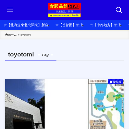
☆【北海道東北北関東】新店
☆【首都圏】新店
☆【中部地方】新店
ホーム
toyotomi
toyotomi
– tag –
愛知県